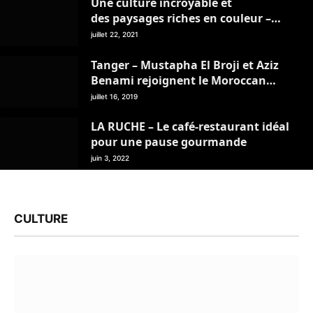
Une culture incroyable et
des paysages riches en couleur –
Mon Livret de Voyage – juillet 2021
juillet 22, 2021
Tanger – Mustapha El Broji et Aziz
Benami rejoignent le Moroccan
Travel Management Club
juillet 16, 2019
LA RUCHE – Le café-restaurant idéal
pour une pause gourmande
juin 3, 2022
CULTURE