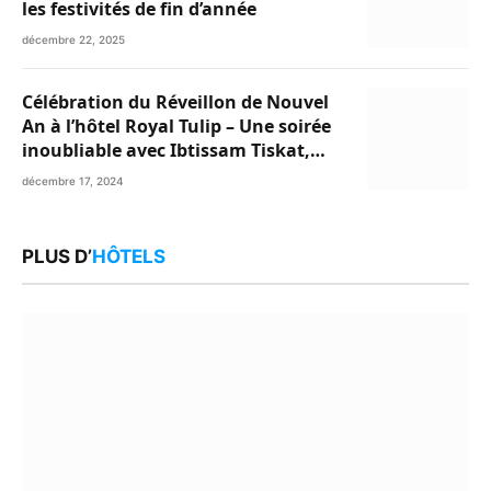
les festivités de fin d’année
décembre 22, 2025
Célébration du Réveillon de Nouvel
An à l’hôtel Royal Tulip – Une soirée
inoubliable avec Ibtissam Tiskat,
Oussama Abdedaim et Abdelwahed
décembre 17, 2024
Al Kasri
PLUS D’
HÔTELS