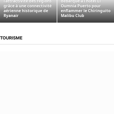
l’attractivité des régions
débarque à l’hôtel El
grâce à une connectivité
Oumnia Puerto pour
aérienne historique de
enflammer le Chiringuito
Ryanair
Malibu Club
TOURISME