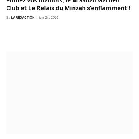
enfilez vos maillots, le M’Sallah Garden
Club et Le Relais du Minzah s’enflamment !
By
LA RÉDACTION
juin 24, 2026