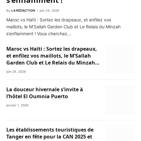
By
LA RÉDACTION
juin 24, 2026
Maroc vs Haïti : Sortez les drapeaux, et enfilez vos
maillots, le M’Sallah Garden Club et Le Relais du Minzah
s’enflamment ! Vous cherchez…
Maroc vs Haïti : Sortez les drapeaux,
et enfilez vos maillots, le M’Sallah
Garden Club et Le Relais du Minzah
s’enflamment !
juin 24, 2026
La douceur hivernale s’invite à
l’hôtel El Oumnia Puerto
janvier 1, 2026
Les établissements touristiques de
Tanger en fête pour la CAN 2025 et