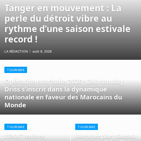
Tanger en mouvement : La
perle du détroit vibre au
rythme d’une saison estivale
record !
LA RÉDACTION
août 8, 2026
TOURISME
Opération Marhaba 2026 : Bab Moulay
Driss s’inscrit dans la dynamique
nationale en faveur des Marocains du
Monde
TOURISME
TOURISME
L’ONMT renforce
Alerte bon plan : Kandela