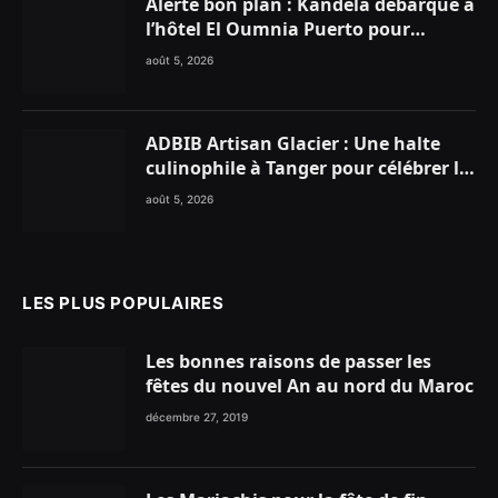
Alerte bon plan : Kandela débarque à
l’hôtel El Oumnia Puerto pour
enflammer le Chiringuito Malibu
août 5, 2026
Club
ADBIB Artisan Glacier : Une halte
culinophile à Tanger pour célébrer la
glace traditionnelle aux matières
août 5, 2026
premières de choix
LES PLUS POPULAIRES
Les bonnes raisons de passer les
fêtes du nouvel An au nord du Maroc
décembre 27, 2019