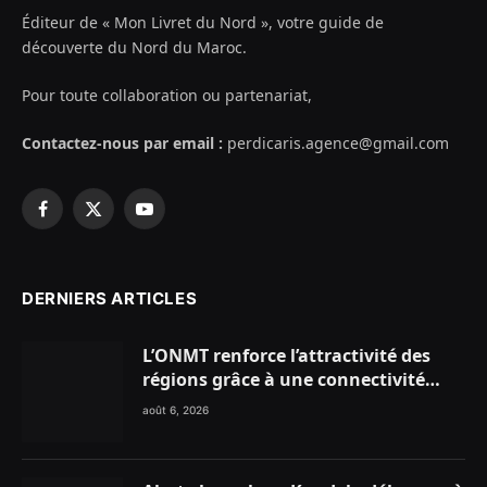
Éditeur de « Mon Livret du Nord », votre guide de
découverte du Nord du Maroc.
Pour toute collaboration ou partenariat,
Contactez-nous par email :
perdicaris.agence@gmail.com
Facebook
X
YouTube
(Twitter)
DERNIERS ARTICLES
L’ONMT renforce l’attractivité des
régions grâce à une connectivité
aérienne historique de Ryanair
août 6, 2026