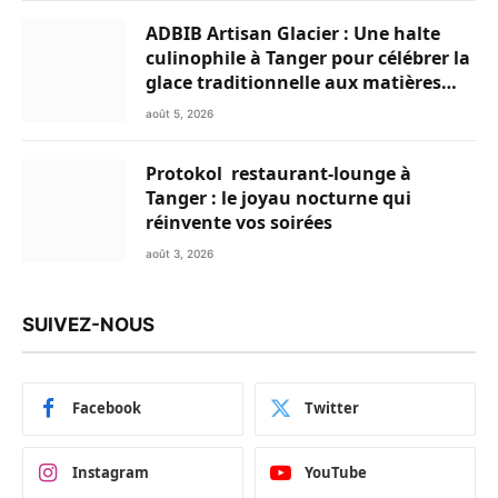
ADBIB Artisan Glacier : Une halte
culinophile à Tanger pour célébrer la
glace traditionnelle aux matières
premières de choix
août 5, 2026
Protokol restaurant-lounge à
Tanger : le joyau nocturne qui
réinvente vos soirées
août 3, 2026
SUIVEZ-NOUS
Facebook
Twitter
Instagram
YouTube