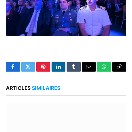
Facebook
Twitter
Pinterest
LinkedIn
Tumblr
Email
WhatsApp
Copy
Link
ARTICLES
SIMILAIRES