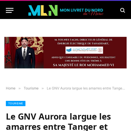
Home
»
Tourisme
»
Le GNV Aurora largue les amarres entre Tanger et Gênes pour connecter le Maroc à l’Europe
TOURISME
Le GNV Aurora largue les
amarres entre Tanger et