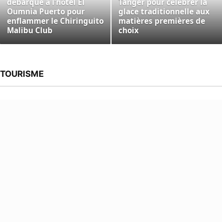
débarque à l’hôtel El
Tanger pour célébrer la
Oumnia Puerto pour
glace traditionnelle aux
enflammer le Chiringuito
matières premières de
Malibu Club
choix
TOURISME