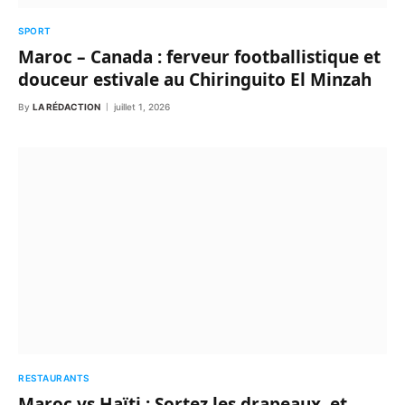
SPORT
Maroc – Canada : ferveur footballistique et
douceur estivale au Chiringuito El Minzah
By
LA RÉDACTION
juillet 1, 2026
RESTAURANTS
Maroc vs Haïti : Sortez les drapeaux, et