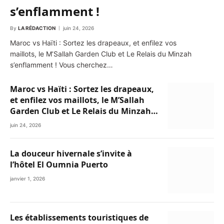
s’enflamment !
By
LA RÉDACTION
juin 24, 2026
Maroc vs Haïti : Sortez les drapeaux, et enfilez vos
maillots, le M’Sallah Garden Club et Le Relais du Minzah
s’enflamment ! Vous cherchez…
Maroc vs Haïti : Sortez les drapeaux,
et enfilez vos maillots, le M’Sallah
Garden Club et Le Relais du Minzah
s’enflamment !
juin 24, 2026
La douceur hivernale s’invite à
l’hôtel El Oumnia Puerto
janvier 1, 2026
Les établissements touristiques de