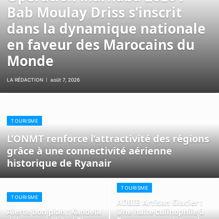
Bab Moulay Driss s’inscrit
dans la dynamique nationale
en faveur des Marocains du
Monde
LA RÉDACTION
août 7, 2026
TOURISME
L’ONMT renforce l’attractivité des régions
grâce à une connectivité aérienne
historique de Ryanair
TOURISME
TOURISME
ADBIB Artisan Glacier :
Alerte bon plan : Kandela
Une halte culinophile à