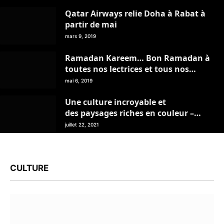
Qatar Airways relie Doha à Rabat à
partir de mai
mars 9, 2019
Ramadan Kareem… Bon Ramadan à
toutes nos lectrices et tous nos
lecteurs
mai 6, 2019
Une culture incroyable et
des paysages riches en couleur –
Mon Livret de Voyage – juillet 2021
juillet 22, 2021
CULTURE