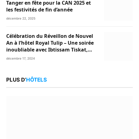
Tanger en fête pour la CAN 2025 et
les festivités de fin d’année
décembre 22, 2025
Célébration du Réveillon de Nouvel
An à l’hôtel Royal Tulip – Une soirée
inoubliable avec Ibtissam Tiskat,
Oussama Abdedaim et Abdelwahed
décembre 17, 2024
Al Kasri
PLUS D’
HÔTELS