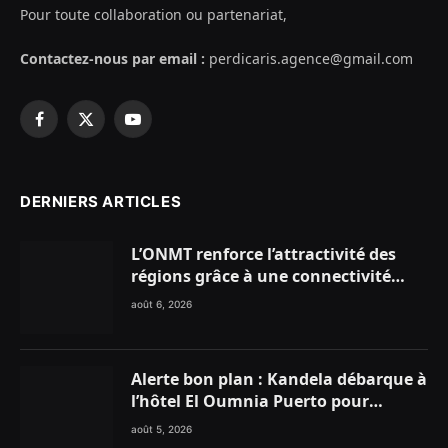
Pour toute collaboration ou partenariat,
Contactez-nous par email :
perdicaris.agence@gmail.com
Facebook
X
YouTube
(Twitter)
DERNIERS ARTICLES
L’ONMT renforce l’attractivité des
régions grâce à une connectivité
aérienne historique de Ryanair
août 6, 2026
Alerte bon plan : Kandela débarque à
l’hôtel El Oumnia Puerto pour
enflammer le Chiringuito Malibu
août 5, 2026
Club