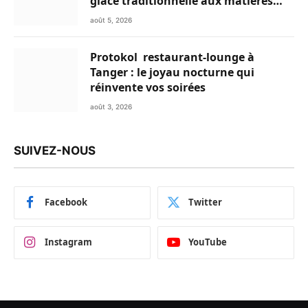
glace traditionnelle aux matières
premières de choix
août 5, 2026
Protokol restaurant-lounge à
Tanger : le joyau nocturne qui
réinvente vos soirées
août 3, 2026
SUIVEZ-NOUS
Facebook
Twitter
Instagram
YouTube