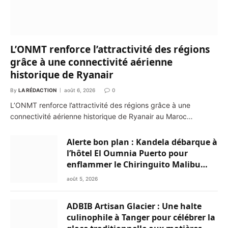
L’ONMT renforce l’attractivité des régions
grâce à une connectivité aérienne
historique de Ryanair
By
LA RÉDACTION
août 6, 2026
0
L’ONMT renforce l’attractivité des régions grâce à une
connectivité aérienne historique de Ryanair au Maroc…
Alerte bon plan : Kandela débarque à
l’hôtel El Oumnia Puerto pour
enflammer le Chiringuito Malibu
Club
août 5, 2026
ADBIB Artisan Glacier : Une halte
culinophile à Tanger pour célébrer la