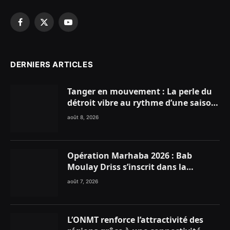
Facebook
X
YouTube
(Twitter)
DERNIERS ARTICLES
Tanger en mouvement : La perle du
détroit vibre au rythme d’une saison
estivale record !
août 8, 2026
Opération Marhaba 2026 : Bab
Moulay Driss s’inscrit dans la
dynamique nationale en faveur des
août 7, 2026
Marocains du Monde
L’ONMT renforce l’attractivité des