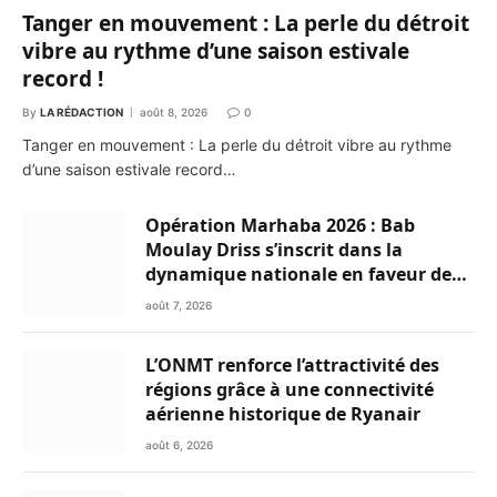
Tanger en mouvement : La perle du détroit
vibre au rythme d’une saison estivale
record !
By
LA RÉDACTION
août 8, 2026
0
Tanger en mouvement : La perle du détroit vibre au rythme
d’une saison estivale record…
Opération Marhaba 2026 : Bab
Moulay Driss s’inscrit dans la
dynamique nationale en faveur des
Marocains du Monde
août 7, 2026
L’ONMT renforce l’attractivité des
régions grâce à une connectivité
aérienne historique de Ryanair
août 6, 2026