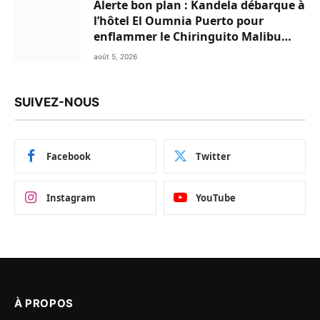
Alerte bon plan : Kandela débarque à
l’hôtel El Oumnia Puerto pour
enflammer le Chiringuito Malibu
Club
août 5, 2026
SUIVEZ-NOUS
Facebook
Twitter
Instagram
YouTube
À PROPOS