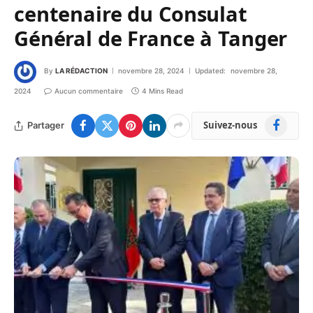
centenaire du Consulat
Général de France à Tanger
By
LA RÉDACTION
novembre 28, 2024
Updated:
novembre 28,
2024
Aucun commentaire
4 Mins Read
Facebook
Suivez-nous
Partager