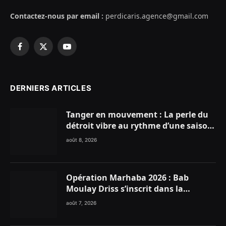
Contactez-nous par email :
perdicaris.agence@gmail.com
Facebook
X
YouTube
(Twitter)
DERNIERS ARTICLES
Tanger en mouvement : La perle du
détroit vibre au rythme d’une saison
estivale record !
août 8, 2026
Opération Marhaba 2026 : Bab
Moulay Driss s’inscrit dans la
dynamique nationale en faveur des
août 7, 2026
Marocains du Monde