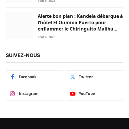
août 6, 2026
Alerte bon plan : Kandela débarque à
l’hôtel El Oumnia Puerto pour
enflammer le Chiringuito Malibu
Club
août 5, 2026
SUIVEZ-NOUS
Facebook
Twitter
Instagram
YouTube