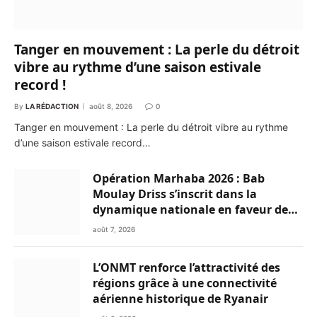
Tanger en mouvement : La perle du détroit
vibre au rythme d’une saison estivale
record !
By
LA RÉDACTION
août 8, 2026
0
Tanger en mouvement : La perle du détroit vibre au rythme
d’une saison estivale record…
Opération Marhaba 2026 : Bab
Moulay Driss s’inscrit dans la
dynamique nationale en faveur des
Marocains du Monde
août 7, 2026
L’ONMT renforce l’attractivité des
régions grâce à une connectivité
aérienne historique de Ryanair