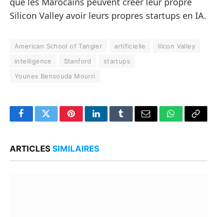
que les Marocains peuvent créer leur propre
Silicon Valley avoir leurs propres startups en IA.
American School of Tangier
artificielle
ilicon Valley
intelligence
Stanford
startups
Younes Bensouda Mourri
Facebook
Twitter
Pinterest
LinkedIn
Tumblr
Email
WhatsApp
Copy
Link
ARTICLES
SIMILAIRES