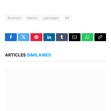
Akchour
Maroc
paysages
Rif
Facebook
Twitter
Pinterest
LinkedIn
Tumblr
Email
WhatsApp
Copy
Link
ARTICLES
SIMILAIRES