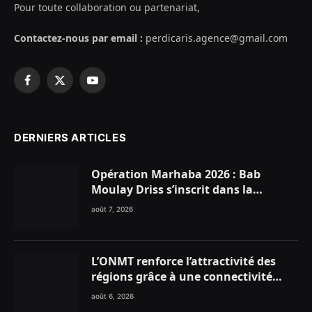
Pour toute collaboration ou partenariat,
Contactez-nous par email :
perdicaris.agence@gmail.com
Facebook
X
YouTube
(Twitter)
DERNIERS ARTICLES
Opération Marhaba 2026 : Bab
Moulay Driss s’inscrit dans la
dynamique nationale en faveur des
août 7, 2026
Marocains du Monde
L’ONMT renforce l’attractivité des
régions grâce à une connectivité
aérienne historique de Ryanair
août 6, 2026