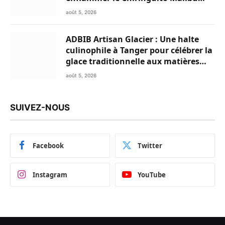
Club
août 5, 2026
ADBIB Artisan Glacier : Une halte
culinophile à Tanger pour célébrer la
glace traditionnelle aux matières
premières de choix
août 5, 2026
SUIVEZ-NOUS
Facebook
Twitter
Instagram
YouTube