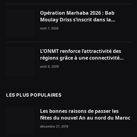
Opération Marhaba 2026 : Bab
Moulay Driss s’inscrit dans la
dynamique nationale en faveur des
août 7, 2026
Marocains du Monde
L’ONMT renforce l’attractivité des
régions grâce à une connectivité
aérienne historique de Ryanair
août 6, 2026
LES PLUS POPULAIRES
Les bonnes raisons de passer les
fêtes du nouvel An au nord du Maroc
décembre 27, 2019