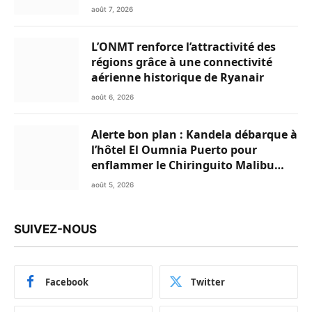
Marocains du Monde
août 7, 2026
L’ONMT renforce l’attractivité des
régions grâce à une connectivité
aérienne historique de Ryanair
août 6, 2026
Alerte bon plan : Kandela débarque à
l’hôtel El Oumnia Puerto pour
enflammer le Chiringuito Malibu
Club
août 5, 2026
SUIVEZ-NOUS
Facebook
Twitter