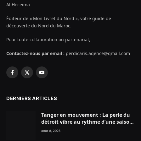
Al Hoceïma.
Éditeur de « Mon Livret du Nord », votre guide de
découverte du Nord du Maroc.
Pour toute collaboration ou partenariat,
Contactez-nous par email :
perdicaris.agence@gmail.com
Facebook
X
YouTube
(Twitter)
DERNIERS ARTICLES
Tanger en mouvement : La perle du
détroit vibre au rythme d’une saison
estivale record !
août 8, 2026