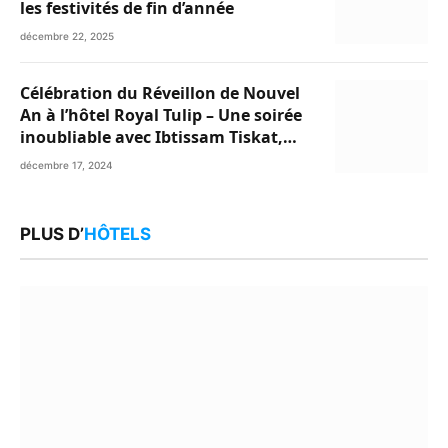
les festivités de fin d’année
décembre 22, 2025
Célébration du Réveillon de Nouvel
An à l’hôtel Royal Tulip – Une soirée
inoubliable avec Ibtissam Tiskat,
Oussama Abdedaim et Abdelwahed
décembre 17, 2024
Al Kasri
PLUS D’
HÔTELS