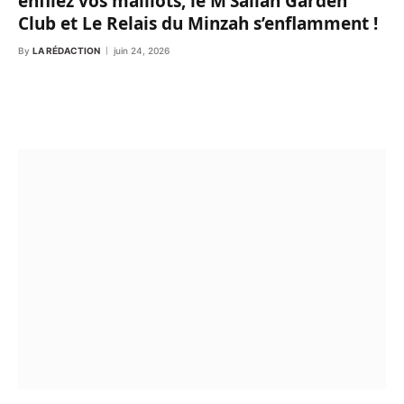
enfilez vos maillots, le M’Sallah Garden
Club et Le Relais du Minzah s’enflamment !
By
LA RÉDACTION
juin 24, 2026