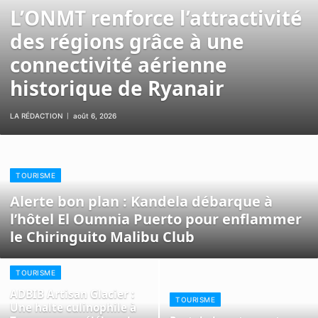
L’ONMT renforce l’attractivité
des régions grâce à une
connectivité aérienne
historique de Ryanair
LA RÉDACTION
août 6, 2026
TOURISME
Alerte bon plan : Kandela débarque à
l’hôtel El Oumnia Puerto pour enflammer
le Chiringuito Malibu Club
TOURISME
ADBIB Artisan Glacier :
TOURISME
Une halte culinophile à