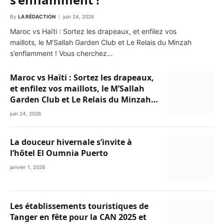
By
LA RÉDACTION
juin 24, 2026
Maroc vs Haïti : Sortez les drapeaux, et enfilez vos
maillots, le M’Sallah Garden Club et Le Relais du Minzah
s’enflamment ! Vous cherchez…
Maroc vs Haïti : Sortez les drapeaux,
et enfilez vos maillots, le M’Sallah
Garden Club et Le Relais du Minzah
s’enflamment !
juin 24, 2026
La douceur hivernale s’invite à
l’hôtel El Oumnia Puerto
janvier 1, 2026
Les établissements touristiques de
Tanger en fête pour la CAN 2025 et