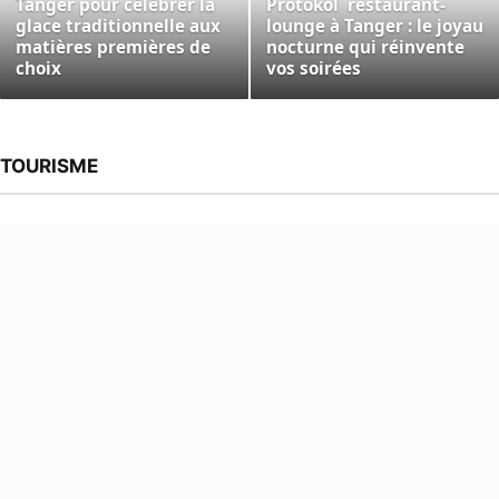
Tanger pour célébrer la
Protokol restaurant-
glace traditionnelle aux
lounge à Tanger : le joyau
matières premières de
nocturne qui réinvente
choix
vos soirées
TOURISME