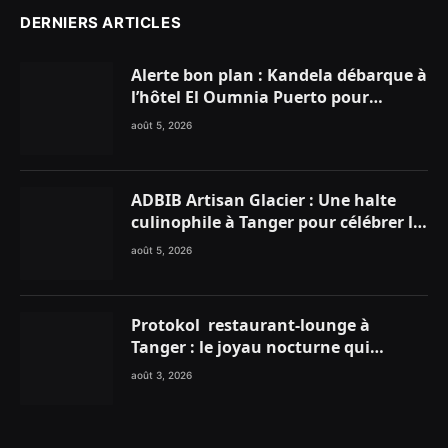
DERNIERS ARTICLES
Alerte bon plan : Kandela débarque à
l’hôtel El Oumnia Puerto pour
enflammer le Chiringuito Malibu
août 5, 2026
Club
ADBIB Artisan Glacier : Une halte
culinophile à Tanger pour célébrer la
glace traditionnelle aux matières
août 5, 2026
premières de choix
Protokol restaurant-lounge à
Tanger : le joyau nocturne qui
réinvente vos soirées
août 3, 2026