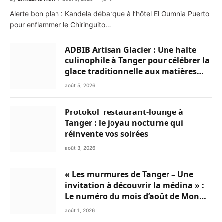
Alerte bon plan : Kandela débarque à l’hôtel El Oumnia Puerto
pour enflammer le Chiringuito…
ADBIB Artisan Glacier : Une halte
culinophile à Tanger pour célébrer la
glace traditionnelle aux matières
premières de choix
août 5, 2026
Protokol restaurant-lounge à
Tanger : le joyau nocturne qui
réinvente vos soirées
août 3, 2026
« Les murmures de Tanger – Une
invitation à découvrir la médina » :
Le numéro du mois d’août de Mon
Livret du Nord du Maroc est
août 1, 2026
disponible en Flipbook