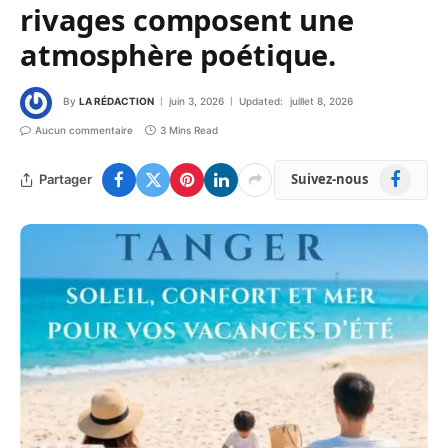
rivages composent une
atmosphère poétique.
By
LA RÉDACTION
juin 3, 2026
Updated:
juillet 8, 2026
Aucun commentaire
3 Mins Read
Facebook
Suivez-nous
Partager