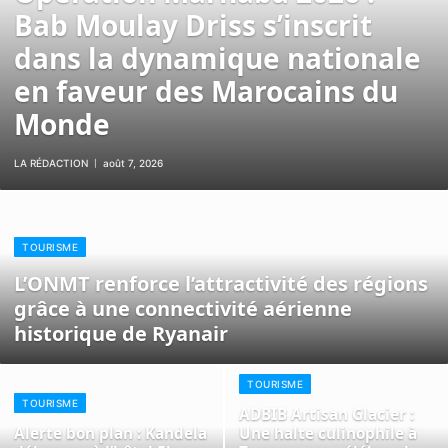
Bab Moulay Driss s’inscrit
dans la dynamique nationale
en faveur des Marocains du
Monde
LA RÉDACTION
août 7, 2026
TOURISME
L’ONMT renforce l’attractivité des régions
grâce à une connectivité aérienne
historique de Ryanair
TOURISME
TOURISME
ADBIB Artisan Glacier :
Alerte bon plan : Kandela
Une halte culinophile à