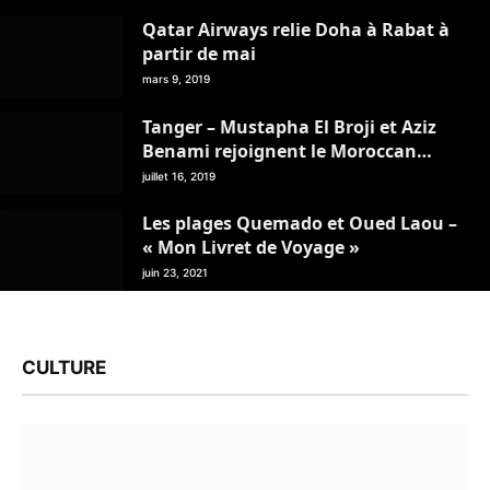
novembre)
Qatar Airways relie Doha à Rabat à
partir de mai
mars 9, 2019
Tanger – Mustapha El Broji et Aziz
Benami rejoignent le Moroccan
Travel Management Club
juillet 16, 2019
Les plages Quemado et Oued Laou –
« Mon Livret de Voyage »
juin 23, 2021
CULTURE