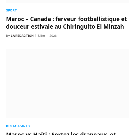
SPORT
Maroc – Canada : ferveur footballistique et
douceur estivale au Chiringuito El Minzah
By
LA RÉDACTION
juillet 1, 2026
RESTAURANTS
Maroc vs Haïti : Sortez les drapeaux, et