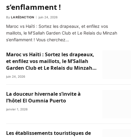
s’enflamment !
By
LA RÉDACTION
juin 24, 2026
Maroc vs Haïti : Sortez les drapeaux, et enfilez vos
maillots, le M’Sallah Garden Club et Le Relais du Minzah
s’enflamment ! Vous cherchez…
Maroc vs Haïti : Sortez les drapeaux,
et enfilez vos maillots, le M’Sallah
Garden Club et Le Relais du Minzah
s’enflamment !
juin 24, 2026
La douceur hivernale s’invite à
l’hôtel El Oumnia Puerto
janvier 1, 2026
Les établissements touristiques de