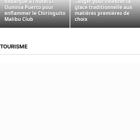
débarque à l’hôtel El
Tanger pour célébrer la
Oumnia Puerto pour
glace traditionnelle aux
enflammer le Chiringuito
matières premières de
Malibu Club
choix
TOURISME