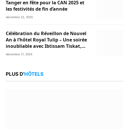
Tanger en fête pour la CAN 2025 et
les festivités de fin d’année
décembre 22, 2025
Célébration du Réveillon de Nouvel
An à l’hôtel Royal Tulip – Une soirée
inoubliable avec Ibtissam Tiskat,
Oussama Abdedaim et Abdelwahed
décembre 17, 2024
Al Kasri
PLUS D’
HÔTELS