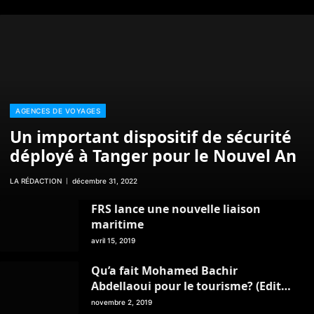
AGENCES DE VOYAGES
Un important dispositif de sécurité
déployé à Tanger pour le Nouvel An
LA RÉDACTION
décembre 31, 2022
FRS lance une nouvelle liaison
maritime
avril 15, 2019
Qu’a fait Mohamed Bachir
Abdellaoui pour le tourisme? (Edito
du magazine Ping Pong / Mois de
novembre 2, 2019