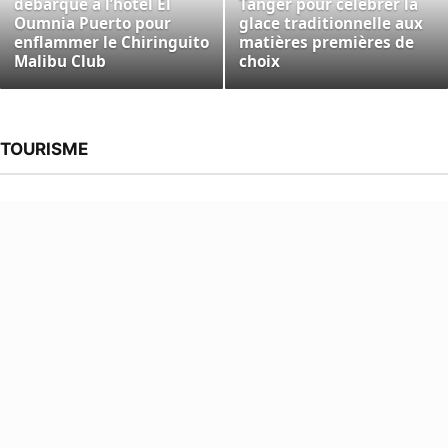
débarque à l’hôtel El
Tanger pour célébrer la
Oumnia Puerto pour
glace traditionnelle aux
enflammer le Chiringuito
matières premières de
Malibu Club
choix
TOURISME