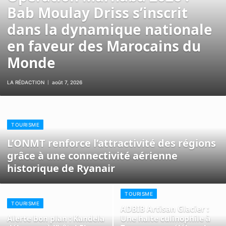
Bab Moulay Driss s’inscrit
dans la dynamique nationale
en faveur des Marocains du
Monde
LA RÉDACTION
août 7, 2026
TOURISME
L’ONMT renforce l’attractivité des régions
grâce à une connectivité aérienne
historique de Ryanair
TOURISME
TOURISME
ADBIB Artisan Glacier :
Alerte bon plan : Kandela
Une halte culinophile à