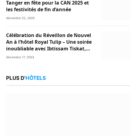
Tanger en fête pour la CAN 2025 et
les festivités de fin d’année
décembre 22, 2025
Célébration du Réveillon de Nouvel
An à l’hôtel Royal Tulip – Une soirée
inoubliable avec Ibtissam Tiskat,
Oussama Abdedaim et Abdelwahed
décembre 17, 2024
Al Kasri
PLUS D’
HÔTELS