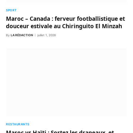
SPORT
Maroc – Canada : ferveur footballistique et
douceur estivale au Chiringuito El Minzah
By
LA RÉDACTION
juillet 1, 2026
RESTAURANTS
Maroc vs Haïti : Sortez les drapeaux, et