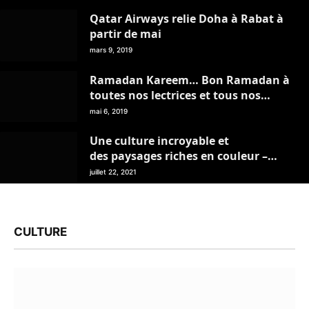
Qatar Airways relie Doha à Rabat à
partir de mai
mars 9, 2019
Ramadan Kareem… Bon Ramadan à
toutes nos lectrices et tous nos
lecteurs
mai 6, 2019
Une culture incroyable et
des paysages riches en couleur –
Mon Livret de Voyage – juillet 2021
juillet 22, 2021
CULTURE