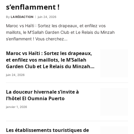
s’enflamment !
By
LA RÉDACTION
juin 24, 2026
Maroc vs Haïti : Sortez les drapeaux, et enfilez vos
maillots, le M’Sallah Garden Club et Le Relais du Minzah
s’enflamment ! Vous cherchez…
Maroc vs Haïti : Sortez les drapeaux,
et enfilez vos maillots, le M’Sallah
Garden Club et Le Relais du Minzah
s’enflamment !
juin 24, 2026
La douceur hivernale s’invite à
l’hôtel El Oumnia Puerto
janvier 1, 2026
Les établissements touristiques de