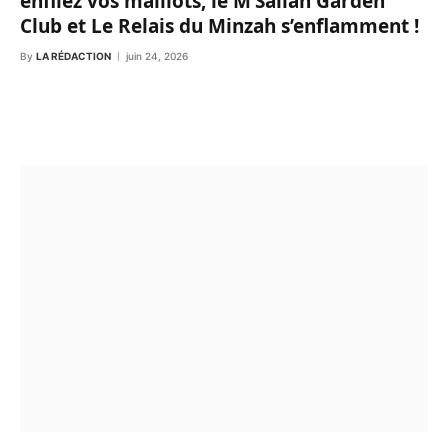
enfilez vos maillots, le M’Sallah Garden
Club et Le Relais du Minzah s’enflamment !
By
LA RÉDACTION
juin 24, 2026