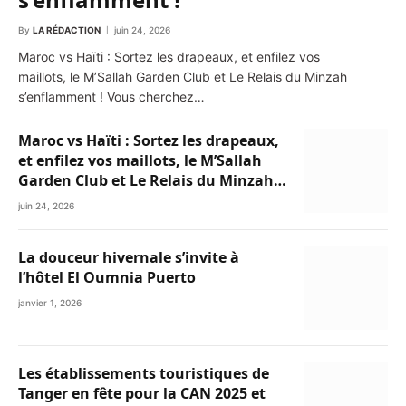
By
LA RÉDACTION
juin 24, 2026
Maroc vs Haïti : Sortez les drapeaux, et enfilez vos
maillots, le M’Sallah Garden Club et Le Relais du Minzah
s’enflamment ! Vous cherchez…
Maroc vs Haïti : Sortez les drapeaux,
et enfilez vos maillots, le M’Sallah
Garden Club et Le Relais du Minzah
s’enflamment !
juin 24, 2026
La douceur hivernale s’invite à
l’hôtel El Oumnia Puerto
janvier 1, 2026
Les établissements touristiques de
Tanger en fête pour la CAN 2025 et