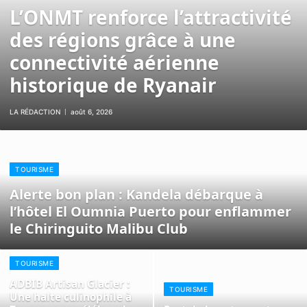
L’ONMT renforce l’attractivité
des régions grâce à une
connectivité aérienne
historique de Ryanair
LA RÉDACTION
août 6, 2026
TOURISME
Alerte bon plan : Kandela débarque à
l’hôtel El Oumnia Puerto pour enflammer
le Chiringuito Malibu Club
TOURISME
ADBIB Artisan Glacier :
TOURISME
Une halte culinophile à