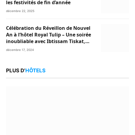
les festivités de fin d’année
décembre 22, 2025
Célébration du Réveillon de Nouvel
An à l’hôtel Royal Tulip – Une soirée
inoubliable avec Ibtissam Tiskat,
Oussama Abdedaim et Abdelwahed
décembre 17, 2024
Al Kasri
PLUS D’
HÔTELS