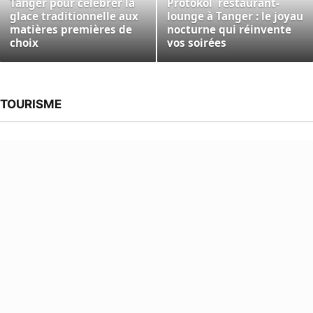
Tanger pour célébrer la
Protokol restaurant-
glace traditionnelle aux
lounge à Tanger : le joyau
matières premières de
nocturne qui réinvente
choix
vos soirées
TOURISME