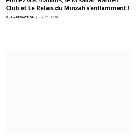
enfilez vos maillots, le M’Sallah Garden
Club et Le Relais du Minzah s’enflamment !
By
LA RÉDACTION
juin 24, 2026