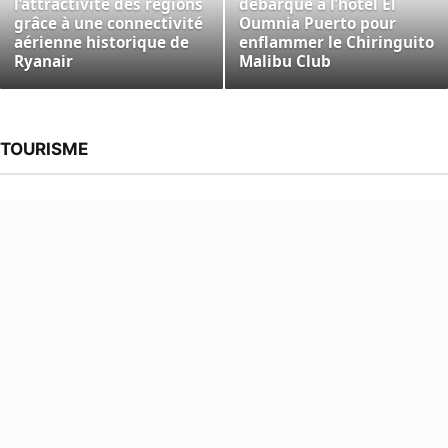
l’attractivité des régions
débarque à l’hôtel El
grâce à une connectivité
Oumnia Puerto pour
aérienne historique de
enflammer le Chiringuito
Ryanair
Malibu Club
TOURISME