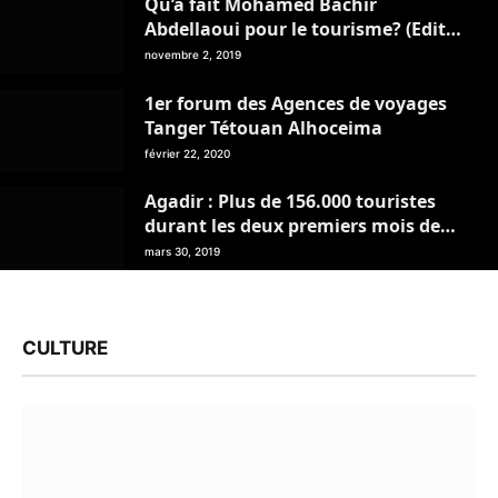
Qu’a fait Mohamed Bachir
Abdellaoui pour le tourisme? (Edito
du magazine Ping Pong / Mois de
novembre 2, 2019
novembre)
1er forum des Agences de voyages
Tanger Tétouan Alhoceima
février 22, 2020
Agadir : Plus de 156.000 touristes
durant les deux premiers mois de
2019
mars 30, 2019
CULTURE