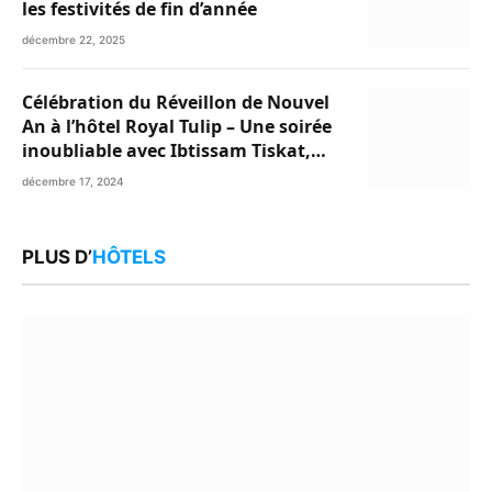
les festivités de fin d’année
décembre 22, 2025
Célébration du Réveillon de Nouvel
An à l’hôtel Royal Tulip – Une soirée
inoubliable avec Ibtissam Tiskat,
Oussama Abdedaim et Abdelwahed
décembre 17, 2024
Al Kasri
PLUS D’
HÔTELS