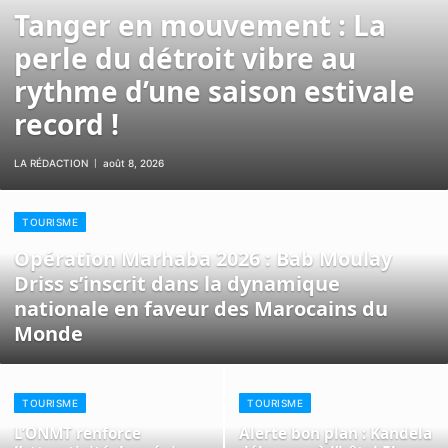
Tanger en mouvement : La
perle du détroit vibre au
rythme d’une saison estivale
record !
LA RÉDACTION
août 8, 2026
TOURISME
Opération Marhaba 2026 : Bab Moulay
Driss s’inscrit dans la dynamique
nationale en faveur des Marocains du
Monde
TOURISME
TOURISME
L’ONMT renforce
Alerte bon plan : Kandela