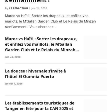
By
LA RÉDACTION
juin 24, 2026
Maroc vs Haïti : Sortez les drapeaux, et enfilez vos
maillots, le M’Sallah Garden Club et Le Relais du Minzah
s’enflamment ! Vous cherchez…
Maroc vs Haïti : Sortez les drapeaux,
et enfilez vos maillots, le M’Sallah
Garden Club et Le Relais du Minzah
s’enflamment !
juin 24, 2026
La douceur hivernale s’invite à
l’hôtel El Oumnia Puerto
janvier 1, 2026
Les établissements touristiques de
Tanger en fête pour la CAN 2025 et