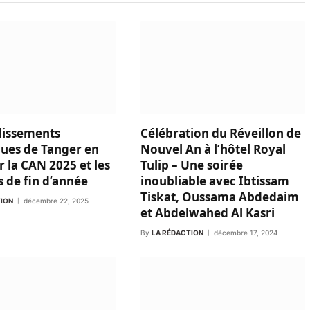
lissements
Célébration du Réveillon de
ques de Tanger en
Nouvel An à l’hôtel Royal
r la CAN 2025 et les
Tulip – Une soirée
s de fin d’année
inoubliable avec Ibtissam
Tiskat, Oussama Abdedaim
TION
décembre 22, 2025
et Abdelwahed Al Kasri
By
LA RÉDACTION
décembre 17, 2024