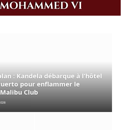
plan : Kandela débarque à l’hôtel
Puerto pour enflammer le
 Malibu Club
2026