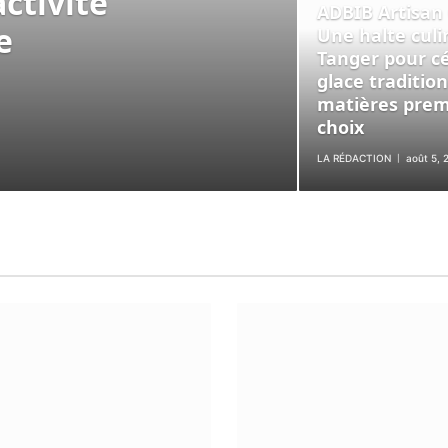
ctivité
ADBIB Artisan 
e
Une halte culi
Tanger pour cé
glace traditio
matières prem
choix
LA RÉDACTION
août 5, 