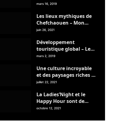
prestations des agences
mars 16, 2019
de voyages
Les lieux mythiques de
Chefchaouen – Mon
Livret de Voyage
juin 26, 2021
Développement
touristique global – Le
temps de la mobilisation
mars 2, 2019
territoriale est venu
Une culture incroyable
et des paysages riches en
couleur – Mon Livret de
juillet 22, 2021
Voyage – juillet 2021
La Ladies’Night et le
Happy Hour sont de
retour à la Table du
octobre 12, 2021
Marché – Tanger