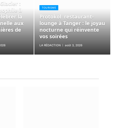
Glacier :
TOURISME
nophile à
lébrer la
Protokol restaurant-
nnelle aux
lounge à Tanger : le joyau
ières de
nocturne qui réinvente
vos soirées
2026
LA RÉDACTION
août 3, 2026