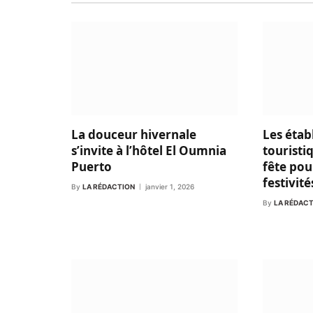
La douceur hivernale
Les étab
s’invite à l’hôtel El Oumnia
touristi
Puerto
fête pou
festivité
By
LA RÉDACTION
janvier 1, 2026
By
LA RÉDAC