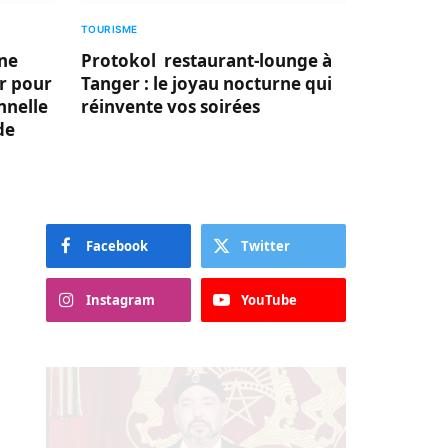
TOURISME
Une
Protokol restaurant-lounge à
er pour
Tanger : le joyau nocturne qui
nnelle
réinvente vos soirées
de
Facebook
Twitter
Instagram
YouTube