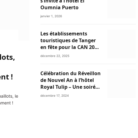
s’invite à l’hôtel El
Oumnia Puerto
janvier 1, 2026
Les établissements
touristiques de Tanger
en fête pour la CAN 2025
et les festivités de fin
lots,
décembre 22, 2025
d’année
Célébration du Réveillon
nt !
de Nouvel An à l’hôtel
Royal Tulip – Une soirée
inoubliable avec
illots, le
décembre 17, 2024
Ibtissam Tiskat,
mment !
Oussama Abdedaim et
Abdelwahed Al Kasri