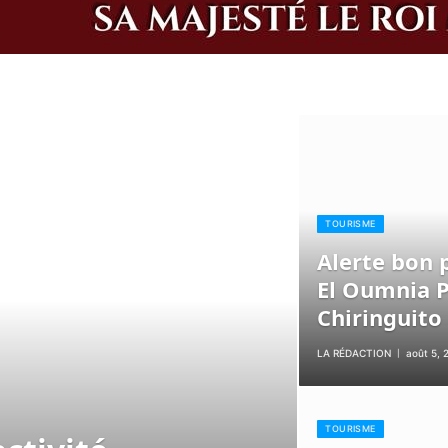
TOURISME
Alerte bon 
El Oumnia 
Chiringuito
LA RÉDACTION
août 5, 
TOURISME