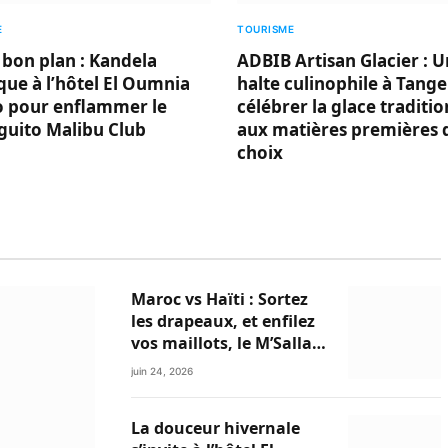
E
TOURISME
 bon plan : Kandela
ADBIB Artisan Glacier : 
ue à l’hôtel El Oumnia
halte culinophile à Tang
o pour enflammer le
célébrer la glace traditio
guito Malibu Club
aux matières premières 
choix
Maroc vs Haïti : Sortez
les drapeaux, et enfilez
vos maillots, le M’Sallah
Garden Club et Le Relais
juin 24, 2026
du Minzah
s’enflamment !
La douceur hivernale