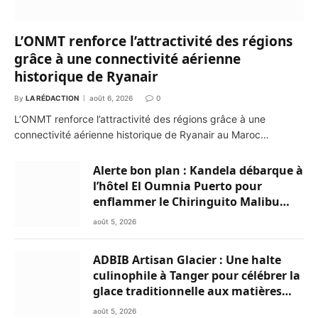
L’ONMT renforce l’attractivité des régions
grâce à une connectivité aérienne
historique de Ryanair
By
LA RÉDACTION
août 6, 2026
0
L’ONMT renforce l’attractivité des régions grâce à une
connectivité aérienne historique de Ryanair au Maroc…
Alerte bon plan : Kandela débarque à
l’hôtel El Oumnia Puerto pour
enflammer le Chiringuito Malibu
Club
août 5, 2026
ADBIB Artisan Glacier : Une halte
culinophile à Tanger pour célébrer la
glace traditionnelle aux matières
premières de choix
août 5, 2026