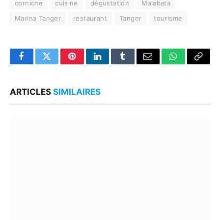
corniche
cuisine
dégustation
Malabata
Marina Tanger
restaurant
Tanger
tourisme
Facebook
Twitter
Pinterest
LinkedIn
Tumblr
Email
WhatsApp
Copy
Link
ARTICLES
SIMILAIRES