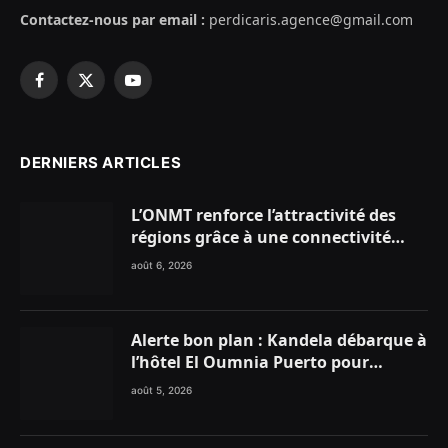
Contactez-nous par email :
perdicaris.agence@gmail.com
Facebook
X
YouTube
(Twitter)
DERNIERS ARTICLES
L’ONMT renforce l’attractivité des
régions grâce à une connectivité
aérienne historique de Ryanair
août 6, 2026
Alerte bon plan : Kandela débarque à
l’hôtel El Oumnia Puerto pour
enflammer le Chiringuito Malibu
août 5, 2026
Club