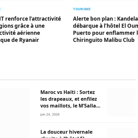
E
TOURISME
 renforce l’attractivité
Alerte bon plan : Kandela
gions grâce à une
débarque à l’hôtel El Ou
tivité aérienne
Puerto pour enflammer 
ique de Ryanair
Chiringuito Malibu Club
Maroc vs Haïti : Sortez
les drapeaux, et enfilez
vos maillots, le M’Sallah
Garden Club et Le Relais
juin 24, 2026
du Minzah
s’enflamment !
La douceur hivernale