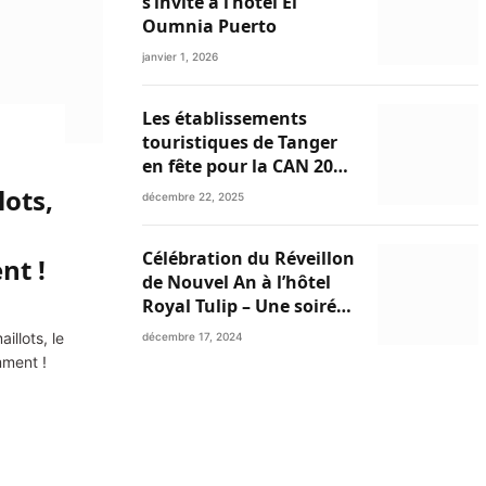
s’invite à l’hôtel El
Oumnia Puerto
janvier 1, 2026
Les établissements
touristiques de Tanger
en fête pour la CAN 2025
et les festivités de fin
lots,
décembre 22, 2025
d’année
Célébration du Réveillon
nt !
de Nouvel An à l’hôtel
Royal Tulip – Une soirée
inoubliable avec
illots, le
décembre 17, 2024
Ibtissam Tiskat,
mment !
Oussama Abdedaim et
Abdelwahed Al Kasri