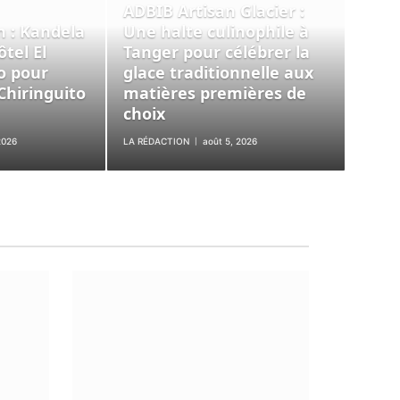
ADBIB Artisan Glacier :
n : Kandela
Une halte culinophile à
tel El
Tanger pour célébrer la
o pour
glace traditionnelle aux
Chiringuito
matières premières de
choix
2026
LA RÉDACTION
août 5, 2026