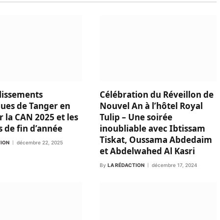
lissements
Célébration du Réveillon de
ques de Tanger en
Nouvel An à l’hôtel Royal
r la CAN 2025 et les
Tulip – Une soirée
s de fin d’année
inoubliable avec Ibtissam
Tiskat, Oussama Abdedaim
TION
décembre 22, 2025
et Abdelwahed Al Kasri
By
LA RÉDACTION
décembre 17, 2024