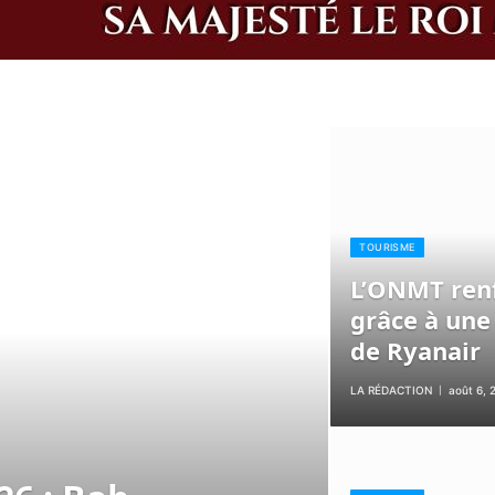
TOURISME
L’ONMT renf
grâce à une
de Ryanair
LA RÉDACTION
août 6, 