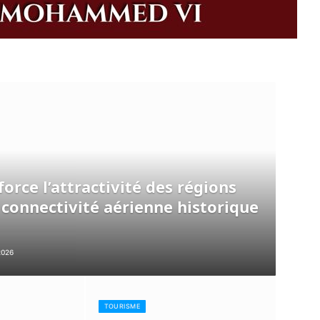
orce l’attractivité des régions
 connectivité aérienne historique
2026
TOURISME