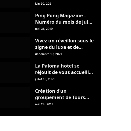
Livret de Voyage page 7
juin 30, 2021
Ping Pong Magazine –
Numéro du mois de juin
2019
mai 31, 2019
Vivez un réveillon sous le
signe du luxe et de
l’élégance au Banyan
décembre 19, 2021
Tree Tamouda Bay
La Paloma hotel se
réjouit de vous accueillir
pour un agréable séjour
juillet 13, 2021
Création d’un
groupement de Tours
Opérateurs de la région
mai 24, 2019
du Nord – C’est pour très
bientôt !