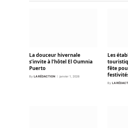
La douceur hivernale
Les étab
s’invite à l’hôtel El Oumnia
touristi
Puerto
fête pou
festivité
By
LA RÉDACTION
janvier 1, 2026
By
LA RÉDAC