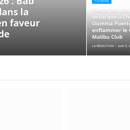
6 : Bab
TOURISME
dans la
Alerte bon pla
débarque à l’hô
en faveur
Oumnia Puert
enflammer le 
de
Malibu Club
LA RÉDACTION
août 5, 