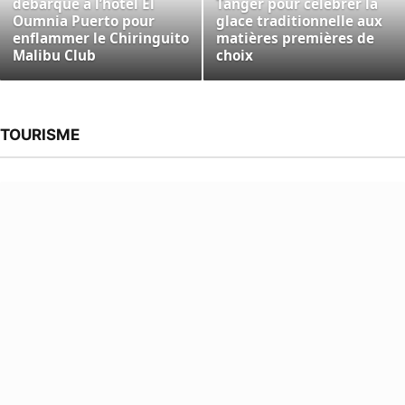
débarque à l’hôtel El
Tanger pour célébrer la
Oumnia Puerto pour
glace traditionnelle aux
enflammer le Chiringuito
matières premières de
Malibu Club
choix
TOURISME