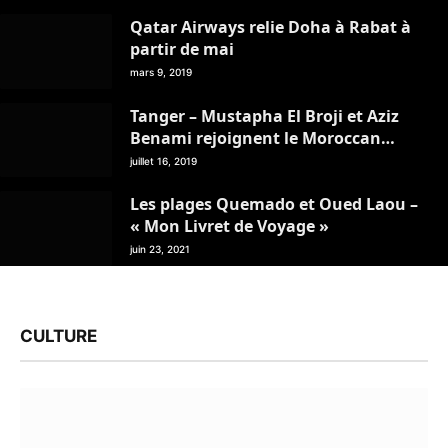
novembre)
Qatar Airways relie Doha à Rabat à
partir de mai
mars 9, 2019
Tanger – Mustapha El Broji et Aziz
Benami rejoignent le Moroccan
Travel Management Club
juillet 16, 2019
Les plages Quemado et Oued Laou –
« Mon Livret de Voyage »
juin 23, 2021
CULTURE