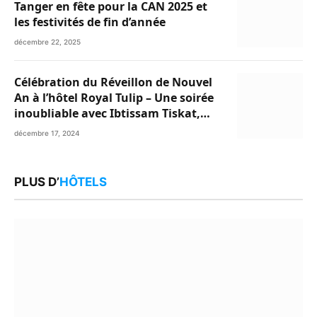
Tanger en fête pour la CAN 2025 et
les festivités de fin d’année
décembre 22, 2025
Célébration du Réveillon de Nouvel
An à l’hôtel Royal Tulip – Une soirée
inoubliable avec Ibtissam Tiskat,
Oussama Abdedaim et Abdelwahed
décembre 17, 2024
Al Kasri
PLUS D’
HÔTELS