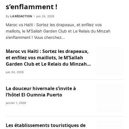
s’enflamment !
By
LA RÉDACTION
juin 24, 2026
Maroc vs Haïti : Sortez les drapeaux, et enfilez vos
maillots, le M’Sallah Garden Club et Le Relais du Minzah
s’enflamment ! Vous cherchez…
Maroc vs Haïti : Sortez les drapeaux,
et enfilez vos maillots, le M’Sallah
Garden Club et Le Relais du Minzah
s’enflamment !
juin 24, 2026
La douceur hivernale s’invite à
l’hôtel El Oumnia Puerto
janvier 1, 2026
Les établissements touristiques de