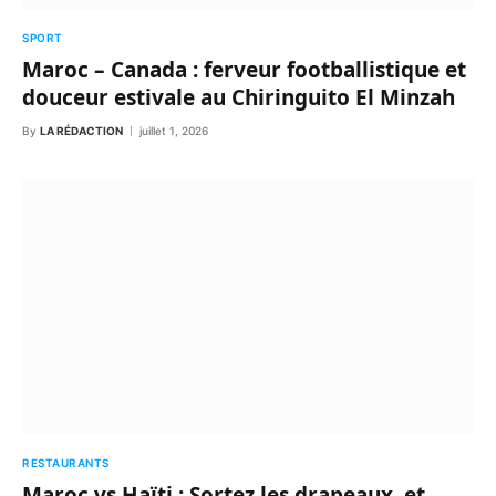
SPORT
Maroc – Canada : ferveur footballistique et
douceur estivale au Chiringuito El Minzah
By
LA RÉDACTION
juillet 1, 2026
RESTAURANTS
Maroc vs Haïti : Sortez les drapeaux, et