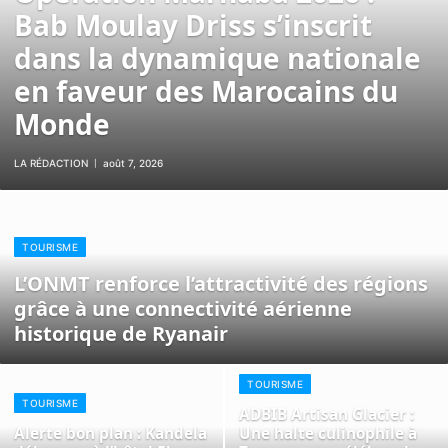
Bab Moulay Driss s’inscrit
dans la dynamique nationale
en faveur des Marocains du
Monde
LA RÉDACTION
août 7, 2026
TOURISME
L’ONMT renforce l’attractivité des régions
grâce à une connectivité aérienne
historique de Ryanair
TOURISME
TOURISME
ADBIB Artisan Glacier :
Alerte bon plan : Kandela
Une halte culinophile à