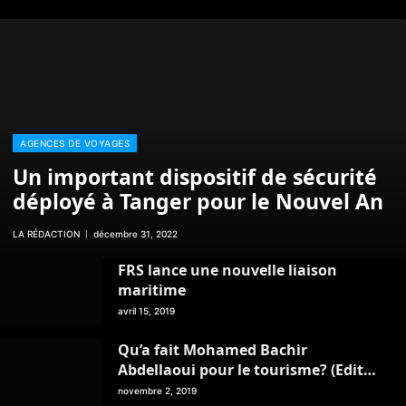
AGENCES DE VOYAGES
Un important dispositif de sécurité
déployé à Tanger pour le Nouvel An
LA RÉDACTION
décembre 31, 2022
FRS lance une nouvelle liaison
maritime
avril 15, 2019
Qu’a fait Mohamed Bachir
Abdellaoui pour le tourisme? (Edito
du magazine Ping Pong / Mois de
novembre 2, 2019