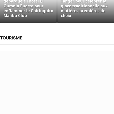
débarque à l’hôtel El
Tanger pour célébrer la
Oumnia Puerto pour
glace traditionnelle aux
enflammer le Chiringuito
matières premières de
Malibu Club
choix
TOURISME