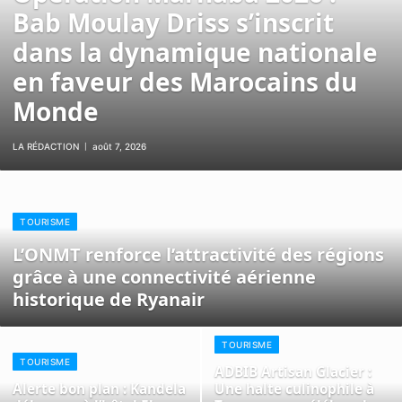
Bab Moulay Driss s’inscrit
dans la dynamique nationale
en faveur des Marocains du
Monde
LA RÉDACTION
août 7, 2026
TOURISME
L’ONMT renforce l’attractivité des régions
grâce à une connectivité aérienne
historique de Ryanair
TOURISME
TOURISME
ADBIB Artisan Glacier :
Alerte bon plan : Kandela
Une halte culinophile à