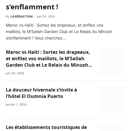
s’enflamment !
By
LA RÉDACTION
juin 24, 2026
Maroc vs Haïti : Sortez les drapeaux, et enfilez vos
maillots, le M’Sallah Garden Club et Le Relais du Minzah
s’enflamment ! Vous cherchez…
Maroc vs Haïti : Sortez les drapeaux,
et enfilez vos maillots, le M’Sallah
Garden Club et Le Relais du Minzah
s’enflamment !
juin 24, 2026
La douceur hivernale s’invite à
l’hôtel El Oumnia Puerto
janvier 1, 2026
Les établissements touristiques de