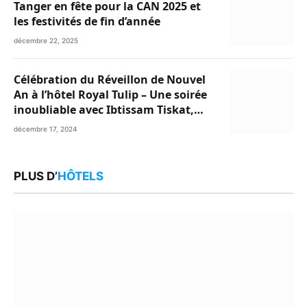
Tanger en fête pour la CAN 2025 et
les festivités de fin d’année
décembre 22, 2025
Célébration du Réveillon de Nouvel
An à l’hôtel Royal Tulip – Une soirée
inoubliable avec Ibtissam Tiskat,
Oussama Abdedaim et Abdelwahed
décembre 17, 2024
Al Kasri
PLUS D’
HÔTELS