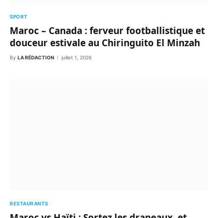
SPORT
Maroc – Canada : ferveur footballistique et
douceur estivale au Chiringuito El Minzah
By
LA RÉDACTION
juillet 1, 2026
RESTAURANTS
Maroc vs Haïti : Sortez les drapeaux, et