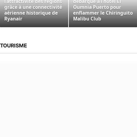
l’attractivité des régions
débarque à l’hôtel El
grâce à une connectivité
Oumnia Puerto pour
aérienne historique de
enflammer le Chiringuito
Ryanair
Malibu Club
TOURISME