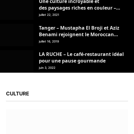
Une culture incroyable et
des paysages riches en couleur –
Mon Livret de Voyage – juillet 2021
juillet 22, 2021
Tanger – Mustapha El Broji et Aziz
Benami rejoignent le Moroccan
Travel Management Club
juillet 16, 2019
LA RUCHE – Le café-restaurant idéal
pour une pause gourmande
juin 3, 2022
CULTURE