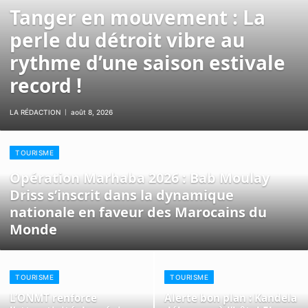
Tanger en mouvement : La
perle du détroit vibre au
rythme d’une saison estivale
record !
LA RÉDACTION
août 8, 2026
TOURISME
Opération Marhaba 2026 : Bab Moulay
Driss s’inscrit dans la dynamique
nationale en faveur des Marocains du
Monde
TOURISME
TOURISME
L’ONMT renforce
Alerte bon plan : Kandela