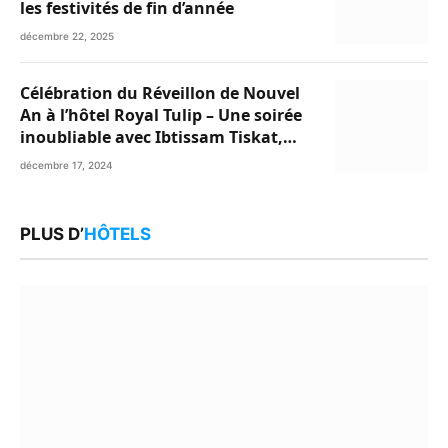
les festivités de fin d’année
décembre 22, 2025
Célébration du Réveillon de Nouvel
An à l’hôtel Royal Tulip – Une soirée
inoubliable avec Ibtissam Tiskat,
Oussama Abdedaim et Abdelwahed
décembre 17, 2024
Al Kasri
PLUS D’
HÔTELS