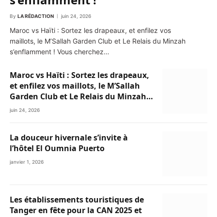
By
LA RÉDACTION
juin 24, 2026
Maroc vs Haïti : Sortez les drapeaux, et enfilez vos
maillots, le M’Sallah Garden Club et Le Relais du Minzah
s’enflamment ! Vous cherchez…
Maroc vs Haïti : Sortez les drapeaux,
et enfilez vos maillots, le M’Sallah
Garden Club et Le Relais du Minzah
s’enflamment !
juin 24, 2026
La douceur hivernale s’invite à
l’hôtel El Oumnia Puerto
janvier 1, 2026
Les établissements touristiques de
Tanger en fête pour la CAN 2025 et