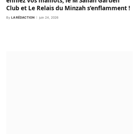
enfilez vos maillots, le M’Sallah Garden
Club et Le Relais du Minzah s’enflamment !
By
LA RÉDACTION
juin 24, 2026