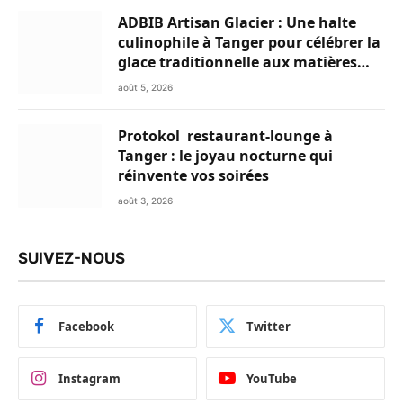
ADBIB Artisan Glacier : Une halte
culinophile à Tanger pour célébrer la
glace traditionnelle aux matières
premières de choix
août 5, 2026
Protokol restaurant-lounge à
Tanger : le joyau nocturne qui
réinvente vos soirées
août 3, 2026
SUIVEZ-NOUS
Facebook
Twitter
Instagram
YouTube