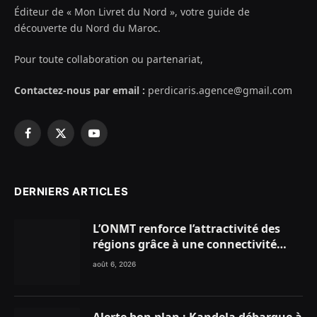
Éditeur de « Mon Livret du Nord », votre guide de
découverte du Nord du Maroc.
Pour toute collaboration ou partenariat,
Contactez-nous par email :
perdicaris.agence@gmail.com
Facebook
X
YouTube
(Twitter)
DERNIERS ARTICLES
L’ONMT renforce l’attractivité des
régions grâce à une connectivité
aérienne historique de Ryanair
août 6, 2026
Alerte bon plan : Kandela débarque à