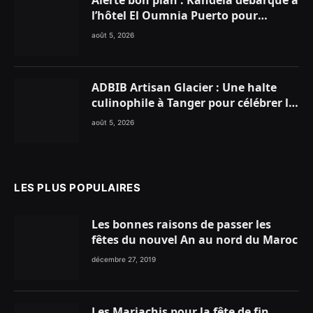
l’hôtel El Oumnia Puerto pour
enflammer le Chiringuito Malibu
août 5, 2026
Club
ADBIB Artisan Glacier : Une halte
culinophile à Tanger pour célébrer la
glace traditionnelle aux matières
août 5, 2026
premières de choix
LES PLUS POPULAIRES
Les bonnes raisons de passer les
fêtes du nouvel An au nord du Maroc
décembre 27, 2019
Les Mariachis pour la fête de fin