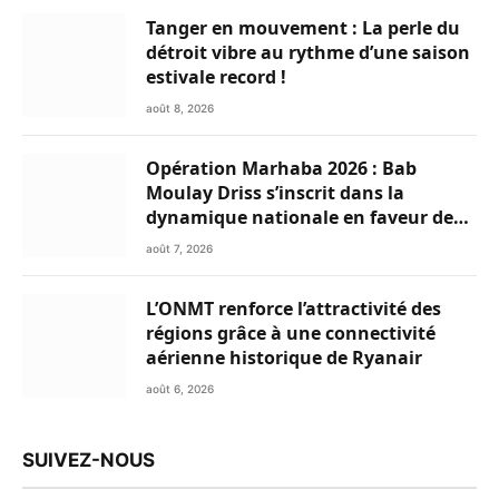
Tanger en mouvement : La perle du
détroit vibre au rythme d’une saison
estivale record !
août 8, 2026
Opération Marhaba 2026 : Bab
Moulay Driss s’inscrit dans la
dynamique nationale en faveur des
Marocains du Monde
août 7, 2026
L’ONMT renforce l’attractivité des
régions grâce à une connectivité
aérienne historique de Ryanair
août 6, 2026
SUIVEZ-NOUS