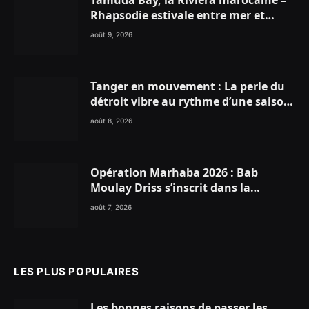
Rhapsodie estivale entre mer et
montagnes
août 9, 2026
Tanger en mouvement : La perle du
détroit vibre au rythme d’une saison
estivale record !
août 8, 2026
Opération Marhaba 2026 : Bab
Moulay Driss s’inscrit dans la
dynamique nationale en faveur des
août 7, 2026
Marocains du Monde
LES PLUS POPULAIRES
Les bonnes raisons de passer les