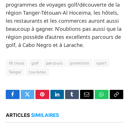
programmes de voyages golf/découverte de la
région Tanger-Tétouan-Al Hoceima, les hôtels,
les restaurants et les commerces auront aussi
beaucoup à gagner. N’oublions pas aussi que la
région possède d’autres excellents parcours de
golf, à Cabo Negro et à Larache.
18 trous
golf
parcours
promotion
sport
Tanger
touristes
Facebook
Twitter
Pinterest
LinkedIn
Tumblr
Email
WhatsApp
Copy
Link
ARTICLES
SIMILAIRES