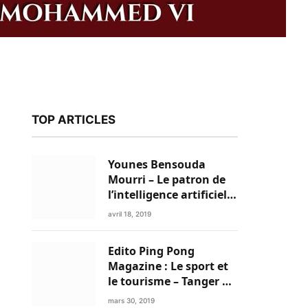
TOP ARTICLES
Younes Bensouda
Mourri – Le patron de
l’intelligence artificielle
est un Marocain
avril 18, 2019
Edito Ping Pong
k
Magazine : Le sport et
le tourisme – Tanger a
tout pour réussir!
mars 30, 2019