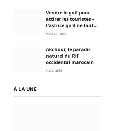
Vendre le golf pour
attirer les touristes –
L’astuce qu’il ne faut
plus négliger
mars 24, 2019
Akchour, le paradis
naturel du Rif
occidental marocain
mai 2, 2019
À LA UNE