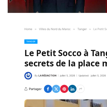
Home
»
Villes du Nord du Maroc
»
Tanger
»
Le Petit S
TANGER
Le Petit Socco à Tan
secrets de la place
By
LA RÉDACTION
juillet 5, 2026
Updated:
juillet 5, 2026
Partager