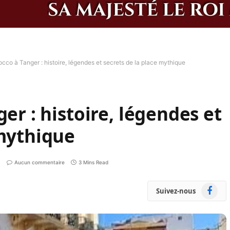
occo à Tanger : histoire, légendes et secrets de la place mythique
ger : histoire, légendes et
 mythique
Aucun commentaire
3 Mins Read
Faceboo
Suivez-nous