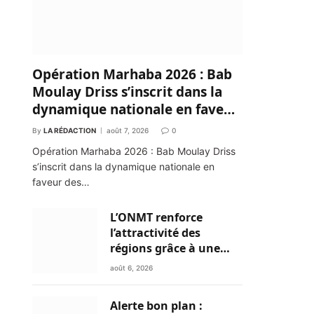
Opération Marhaba 2026 : Bab
Moulay Driss s’inscrit dans la
dynamique nationale en faveur
des Marocains du Monde
By
LA RÉDACTION
août 7, 2026
0
Opération Marhaba 2026 : Bab Moulay Driss
s’inscrit dans la dynamique nationale en
faveur des…
L’ONMT renforce
l’attractivité des
régions grâce à une
connectivité aérienne
août 6, 2026
historique de Ryanair
Alerte bon plan :