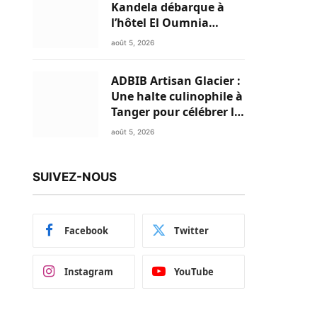
Kandela débarque à
l’hôtel El Oumnia
Puerto pour enflammer
août 5, 2026
le Chiringuito Malibu
Club
ADBIB Artisan Glacier :
Une halte culinophile à
Tanger pour célébrer la
glace traditionnelle
août 5, 2026
aux matières premières
de choix
SUIVEZ-NOUS
Facebook
Twitter
Instagram
YouTube