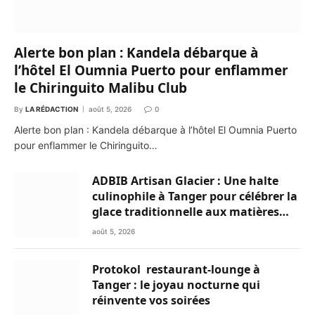
Alerte bon plan : Kandela débarque à
l’hôtel El Oumnia Puerto pour enflammer
le Chiringuito Malibu Club
By
LA RÉDACTION
août 5, 2026
0
Alerte bon plan : Kandela débarque à l’hôtel El Oumnia Puerto
pour enflammer le Chiringuito…
ADBIB Artisan Glacier : Une halte
culinophile à Tanger pour célébrer la
glace traditionnelle aux matières
premières de choix
août 5, 2026
Protokol restaurant-lounge à
Tanger : le joyau nocturne qui
réinvente vos soirées