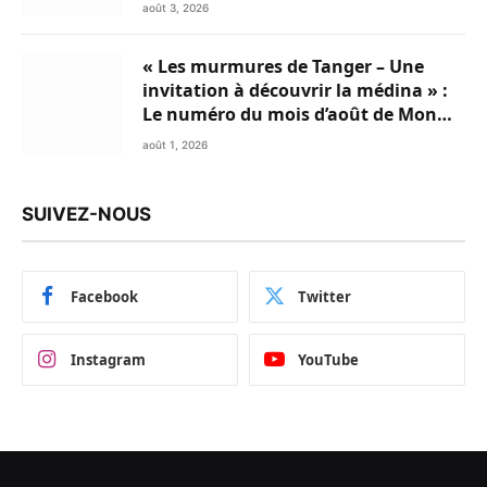
août 3, 2026
« Les murmures de Tanger – Une
invitation à découvrir la médina » :
Le numéro du mois d’août de Mon
Livret du Nord du Maroc est
août 1, 2026
disponible en Flipbook
SUIVEZ-NOUS
Facebook
Twitter
Instagram
YouTube