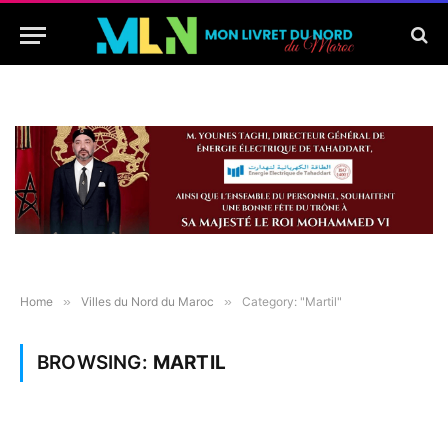
Home
»
Villes du Nord du Maroc
»
Category: "Martil"
BROWSING:
MARTIL