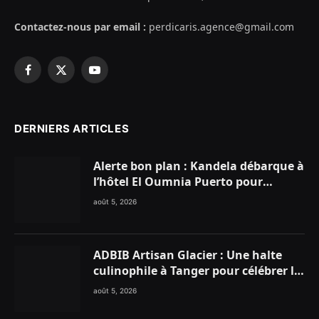
Contactez-nous par email :
perdicaris.agence@gmail.com
Facebook
X
YouTube
(Twitter)
DERNIERS ARTICLES
Alerte bon plan : Kandela débarque à
l’hôtel El Oumnia Puerto pour
enflammer le Chiringuito Malibu
août 5, 2026
Club
ADBIB Artisan Glacier : Une halte
culinophile à Tanger pour célébrer la
glace traditionnelle aux matières
août 5, 2026
premières de choix