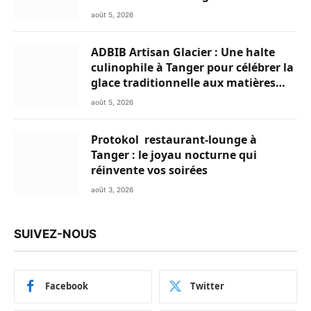
Club
août 5, 2026
ADBIB Artisan Glacier : Une halte
culinophile à Tanger pour célébrer la
glace traditionnelle aux matières
premières de choix
août 5, 2026
Protokol restaurant-lounge à
Tanger : le joyau nocturne qui
réinvente vos soirées
août 3, 2026
SUIVEZ-NOUS
Facebook
Twitter