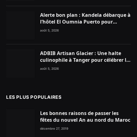
Alerte bon plan : Kandela débarque à
l’hôtel El Oumnia Puerto pour
enflammer le Chiringuito Malibu
août 5, 2026
Club
ADBIB Artisan Glacier : Une halte
culinophile à Tanger pour célébrer la
glace traditionnelle aux matières
août 5, 2026
premières de choix
LES PLUS POPULAIRES
Les bonnes raisons de passer les
fêtes du nouvel An au nord du Maroc
décembre 27, 2019