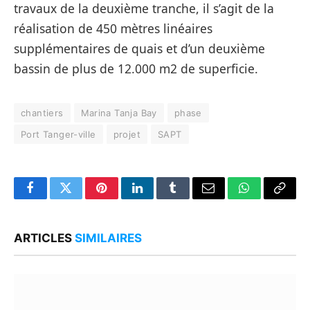
travaux de la deuxième tranche, il s’agit de la
réalisation de 450 mètres linéaires
supplémentaires de quais et d’un deuxième
bassin de plus de 12.000 m2 de superficie.
chantiers
Marina Tanja Bay
phase
Port Tanger-ville
projet
SAPT
Facebook
Twitter
Pinterest
LinkedIn
Tumblr
Email
WhatsApp
Copy
Link
ARTICLES
SIMILAIRES