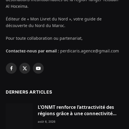
Al Hoceïma.
Éditeur de « Mon Livret du Nord », votre guide de
découverte du Nord du Maroc.
Pour toute collaboration ou partenariat,
Contactez-nous par email :
perdicaris.agence@gmail.com
Facebook
X
YouTube
(Twitter)
DERNIERS ARTICLES
L’ONMT renforce l’attractivité des
régions grâce à une connectivité
aérienne historique de Ryanair
août 6, 2026