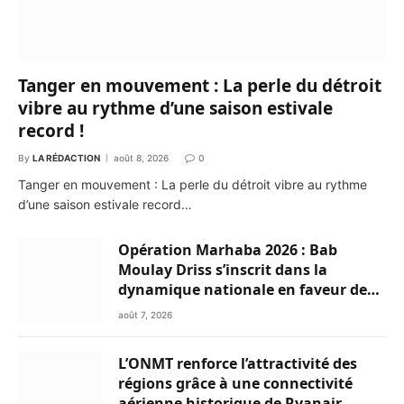
Tanger en mouvement : La perle du détroit
vibre au rythme d’une saison estivale
record !
By
LA RÉDACTION
août 8, 2026
0
Tanger en mouvement : La perle du détroit vibre au rythme
d’une saison estivale record…
Opération Marhaba 2026 : Bab
Moulay Driss s’inscrit dans la
dynamique nationale en faveur des
Marocains du Monde
août 7, 2026
L’ONMT renforce l’attractivité des
régions grâce à une connectivité
aérienne historique de Ryanair