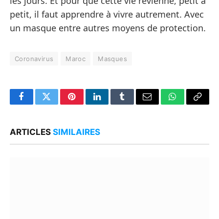
les jours. Et pour que cette vie revienne, petit à
petit, il faut apprendre à vivre autrement. Avec
un masque entre autres moyens de protection.
Coronavirus
Maroc
Masques
Facebook
Twitter
Pinterest
LinkedIn
Tumblr
Email
WhatsApp
Copy
Link
ARTICLES
SIMILAIRES