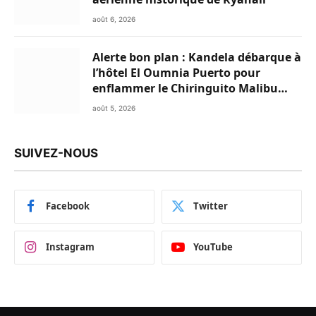
août 6, 2026
Alerte bon plan : Kandela débarque à
l’hôtel El Oumnia Puerto pour
enflammer le Chiringuito Malibu
Club
août 5, 2026
SUIVEZ-NOUS
Facebook
Twitter
Instagram
YouTube