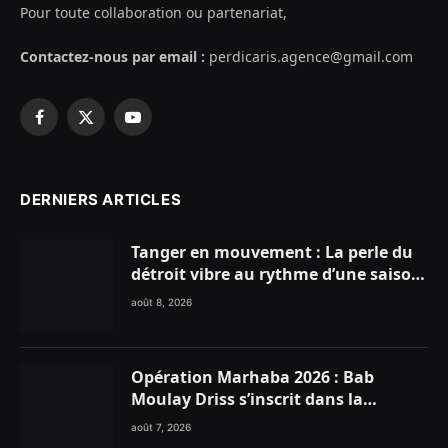
Pour toute collaboration ou partenariat,
Contactez-nous par email :
perdicaris.agence@gmail.com
Facebook
X
YouTube
(Twitter)
DERNIERS ARTICLES
Tanger en mouvement : La perle du
détroit vibre au rythme d’une saison
estivale record !
août 8, 2026
Opération Marhaba 2026 : Bab
Moulay Driss s’inscrit dans la
dynamique nationale en faveur des
août 7, 2026
Marocains du Monde