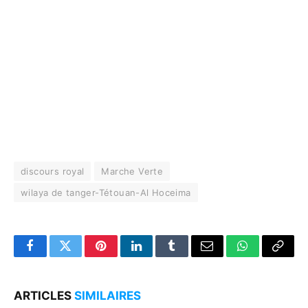
discours royal
Marche Verte
wilaya de tanger-Tétouan-Al Hoceima
Facebook
Twitter
Pinterest
LinkedIn
Tumblr
Email
WhatsApp
Copy
Link
ARTICLES
SIMILAIRES