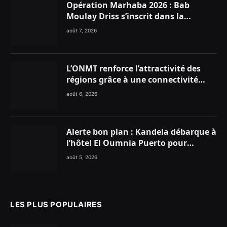
Opération Marhaba 2026 : Bab
Moulay Driss s’inscrit dans la
dynamique nationale en faveur des
août 7, 2026
Marocains du Monde
L’ONMT renforce l’attractivité des
régions grâce à une connectivité
aérienne historique de Ryanair
août 6, 2026
Alerte bon plan : Kandela débarque à
l’hôtel El Oumnia Puerto pour
enflammer le Chiringuito Malibu
août 5, 2026
Club
LES PLUS POPULAIRES