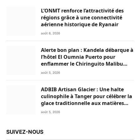
L’ONMT renforce l’attractivité des
régions grâce à une connectivité
aérienne historique de Ryanair
août 6, 2026
Alerte bon plan : Kandela débarque à
l’hôtel El Oumnia Puerto pour
enflammer le Chiringuito Malibu
Club
août 5, 2026
ADBIB Artisan Glacier : Une halte
culinophile à Tanger pour célébrer la
glace traditionnelle aux matières
premières de choix
août 5, 2026
SUIVEZ-NOUS