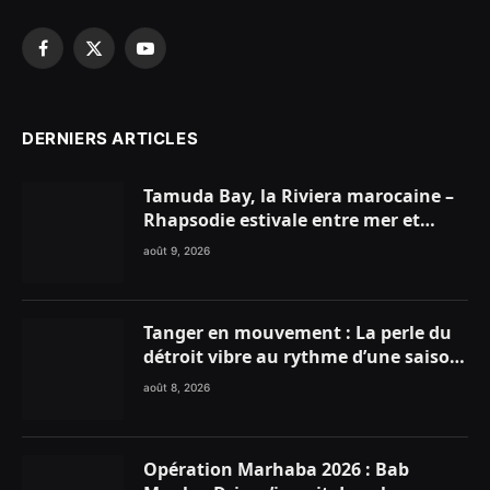
Facebook
X
YouTube
(Twitter)
DERNIERS ARTICLES
Tamuda Bay, la Riviera marocaine –
Rhapsodie estivale entre mer et
montagnes
août 9, 2026
Tanger en mouvement : La perle du
détroit vibre au rythme d’une saison
estivale record !
août 8, 2026
Opération Marhaba 2026 : Bab