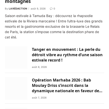
montagnes
By
LA RÉDACTION
août 9, 2026
0
Saison estivale à Tamuda Bay : découvrez la rhapsodie
estivale de la Riviera marocaine ! Entre l’ultra-luxe des grands
resorts et la gastronomie exclusive de la brasserie Le Relais
de Paris, la station s’impose comme la destination phare de
cet été.
Tanger en mouvement : La perle du
détroit vibre au rythme d’une saison
estivale record !
août 8, 2026
Opération Marhaba 2026 : Bab
Moulay Driss s’inscrit dans la
dynamique nationale en faveur des
Marocains du Monde
août 7, 2026