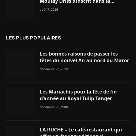
Moulay Driss s’inscrit dans la
dynamique nationale en faveur des
août 7, 2026
Marocains du Monde
LES PLUS POPULAIRES
Les bonnes raisons de passer les
fêtes du nouvel An au nord du Maroc
décembre 27, 2019
Les Mariachis pour la fête de fin
d’année au Royal Tulip Tanger
décembre 26, 2018
LA RUCHE – Le café-restaurant qui