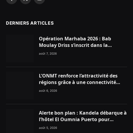
Facebook
X
YouTube
(Twitter)
DERNIERS ARTICLES
Opération Marhaba 2026 : Bab
Moulay Driss s’inscrit dans la
dynamique nationale en faveur des
août 7, 2026
Marocains du Monde
L’ONMT renforce l’attractivité des
régions grâce à une connectivité
aérienne historique de Ryanair
août 6, 2026
Alerte bon plan : Kandela débarque à
l’hôtel El Oumnia Puerto pour
enflammer le Chiringuito Malibu
août 5, 2026
Club