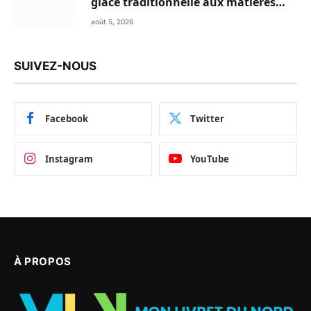
glace traditionnelle aux matières
premières de choix
août 5, 2026
SUIVEZ-NOUS
Facebook
Twitter
Instagram
YouTube
À PROPOS