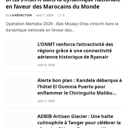
en faveur des Marocains du Monde
By
LA RÉDACTION
août 7, 2026
0
Opération Marhaba 2026 : Bab Moulay Driss s’inscrit dans la
dynamique nationale en faveur des…
L’ONMT renforce l’attractivité des
régions grâce à une connectivité
aérienne historique de Ryanair
août 6, 2026
Alerte bon plan : Kandela débarque à
l’hôtel El Oumnia Puerto pour
enflammer le Chiringuito Malibu
Club
août 5, 2026
ADBIB Artisan Glacier : Une halte
culinophile à Tanger pour célébrer la