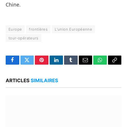
Chine.
Europe
frontières
L'union Européenne
tour-opérateurs
Facebook
Twitter
Pinterest
LinkedIn
Tumblr
Email
WhatsApp
Copy
Link
ARTICLES
SIMILAIRES