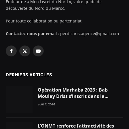
Éditeur de « Mon Livret du Nord », votre guide de
découverte du Nord du Maroc.
Pour toute collaboration ou partenariat,
Contactez-nous par email :
perdicaris.agence@gmail.com
Facebook
X
YouTube
(Twitter)
DERNIERS ARTICLES
Opération Marhaba 2026 : Bab
Moulay Driss s’inscrit dans la
dynamique nationale en faveur des
août 7, 2026
Marocains du Monde
L’ONMT renforce l’attractivité des