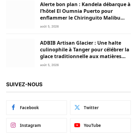
Alerte bon plan : Kandela débarque à
l’hôtel El Oumnia Puerto pour
enflammer le Chiringuito Malibu
Club
août 5, 2026
ADBIB Artisan Glacier : Une halte
culinophile à Tanger pour célébrer la
glace traditionnelle aux matières
premières de choix
août 5, 2026
SUIVEZ-NOUS
Facebook
Twitter
Instagram
YouTube