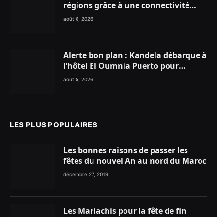
régions grâce à une connectivité
aérienne historique de Ryanair
août 6, 2026
Alerte bon plan : Kandela débarque à
l’hôtel El Oumnia Puerto pour
enflammer le Chiringuito Malibu
août 5, 2026
Club
LES PLUS POPULAIRES
Les bonnes raisons de passer les
fêtes du nouvel An au nord du Maroc
décembre 27, 2019
Les Mariachis pour la fête de fin