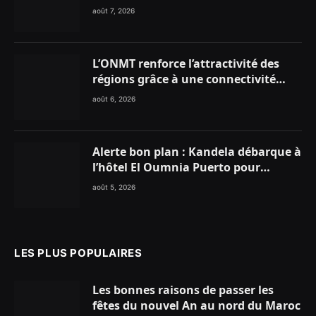
dynamique nationale en faveur des
août 7, 2026
Marocains du Monde
L’ONMT renforce l’attractivité des
régions grâce à une connectivité
aérienne historique de Ryanair
août 6, 2026
Alerte bon plan : Kandela débarque à
l’hôtel El Oumnia Puerto pour
enflammer le Chiringuito Malibu
août 5, 2026
Club
LES PLUS POPULAIRES
Les bonnes raisons de passer les
fêtes du nouvel An au nord du Maroc