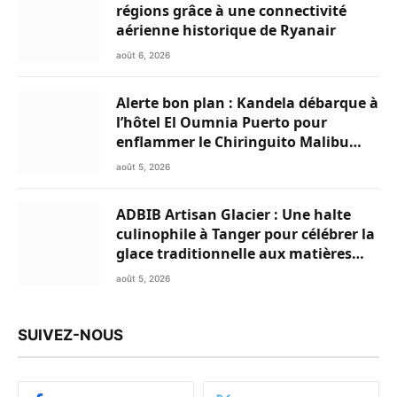
régions grâce à une connectivité
aérienne historique de Ryanair
août 6, 2026
Alerte bon plan : Kandela débarque à
l’hôtel El Oumnia Puerto pour
enflammer le Chiringuito Malibu
Club
août 5, 2026
ADBIB Artisan Glacier : Une halte
culinophile à Tanger pour célébrer la
glace traditionnelle aux matières
premières de choix
août 5, 2026
SUIVEZ-NOUS