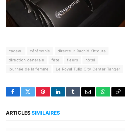
cadeau
cérémonie
directeur Rachid Khtouta
direction générale
fête
fleurs
hôtel
journée de la femme
Le Royal Tulip City Center Tanger
Facebook
Twitter
Pinterest
LinkedIn
Tumblr
Email
WhatsApp
Copy
Link
ARTICLES
SIMILAIRES