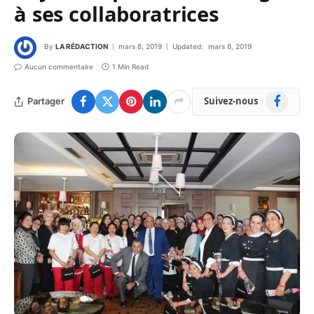
à ses collaboratrices
By
LA RÉDACTION
mars 8, 2019
Updated:
mars 8, 2019
Aucun commentaire
1 Min Read
Facebook
Suivez-nous
Partager