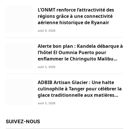
L’ONMT renforce l’attractivité des
régions grâce à une connectivité
aérienne historique de Ryanair
août 6, 2026
Alerte bon plan : Kandela débarque à
l’hôtel El Oumnia Puerto pour
enflammer le Chiringuito Malibu
Club
août 5, 2026
ADBIB Artisan Glacier : Une halte
culinophile à Tanger pour célébrer la
glace traditionnelle aux matières
premières de choix
août 5, 2026
SUIVEZ-NOUS