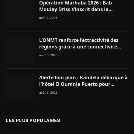
Opération Marhaba 2026 : Bab
Moulay Driss s’inscrit dans la
dynamique nationale en faveur des
août 7, 2026
Marocains du Monde
L’ONMT renforce l’attractivité des
régions grâce à une connectivité
aérienne historique de Ryanair
août 6, 2026
Alerte bon plan : Kandela débarque à
l’hôtel El Oumnia Puerto pour
enflammer le Chiringuito Malibu
août 5, 2026
Club
LES PLUS POPULAIRES