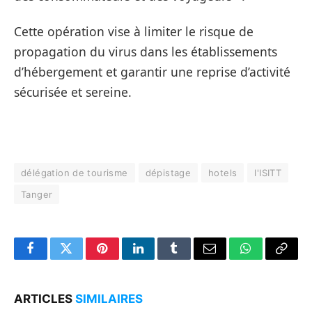
Cette opération vise à limiter le risque de
propagation du virus dans les établissements
d’hébergement et garantir une reprise d’activité
sécurisée et sereine.
délégation de tourisme
dépistage
hotels
l'ISITT
Tanger
Facebook
Twitter
Pinterest
LinkedIn
Tumblr
Email
WhatsApp
Copy
Link
ARTICLES
SIMILAIRES