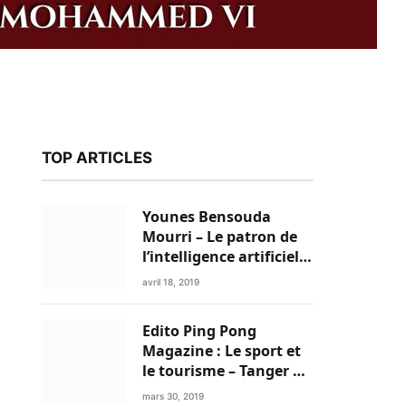
TOP ARTICLES
Younes Bensouda
Mourri – Le patron de
l’intelligence artificielle
est un Marocain
avril 18, 2019
Edito Ping Pong
Magazine : Le sport et
le tourisme – Tanger a
k
tout pour réussir!
mars 30, 2019