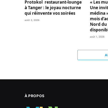
Protokol restaurant-lounge
« Les mu
à Tanger : le joyau nocturne
Une invit
qui réinvente vos soirées
médina »
mois d’a
août 3, 2026
Nord du 
disponib
août 1, 2026
A
À PROPOS