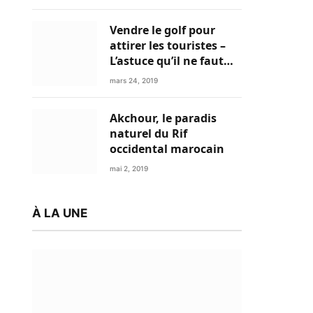
Vendre le golf pour
attirer les touristes –
L’astuce qu’il ne faut
plus négliger
mars 24, 2019
Akchour, le paradis
naturel du Rif
occidental marocain
mai 2, 2019
À LA UNE