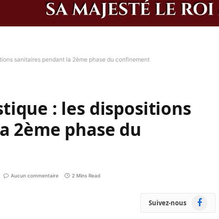
itions sanitaires pendant la 2ème phase du confinement
ique : les dispositions
la 2ème phase du
Aucun commentaire
2 Mins Read
Faceboo
Suivez-nous