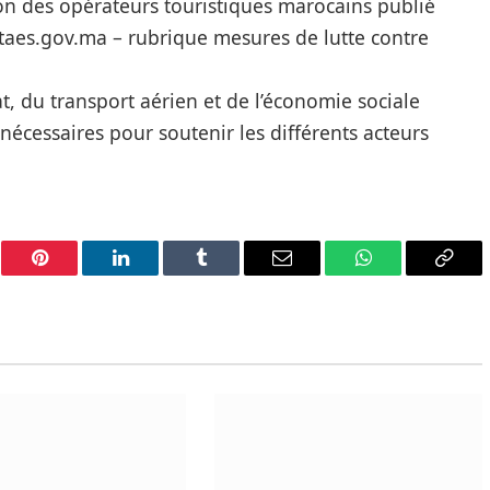
ion des opérateurs touristiques marocains publié
taes.gov.ma – rubrique mesures de lutte contre
at, du transport aérien et de l’économie sociale
 nécessaires pour soutenir les différents acteurs
er
Pinterest
LinkedIn
Tumblr
Email
WhatsApp
Copy
Link