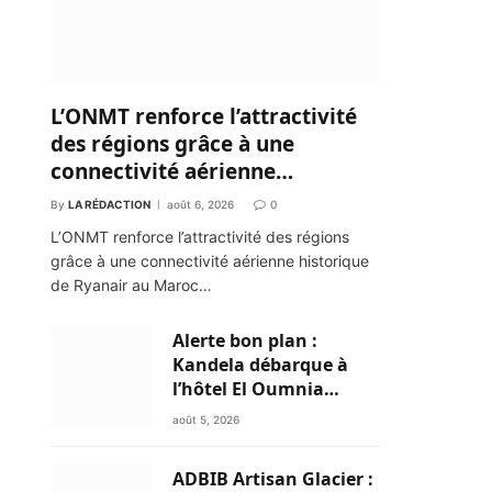
L’ONMT renforce l’attractivité
des régions grâce à une
connectivité aérienne
historique de Ryanair
By
LA RÉDACTION
août 6, 2026
0
L’ONMT renforce l’attractivité des régions
grâce à une connectivité aérienne historique
de Ryanair au Maroc…
Alerte bon plan :
Kandela débarque à
l’hôtel El Oumnia
Puerto pour enflammer
août 5, 2026
le Chiringuito Malibu
Club
ADBIB Artisan Glacier :