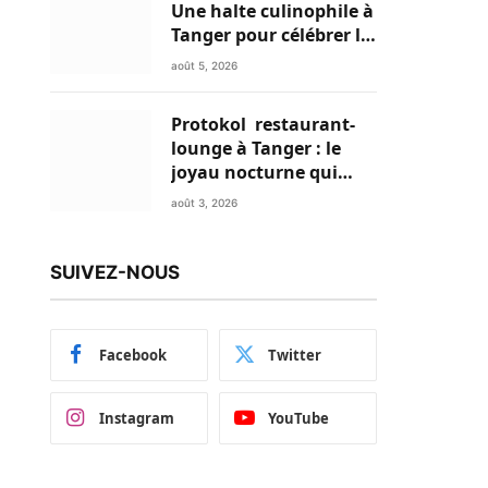
Une halte culinophile à
Tanger pour célébrer la
glace traditionnelle
août 5, 2026
aux matières premières
de choix
Protokol restaurant-
lounge à Tanger : le
joyau nocturne qui
réinvente vos soirées
août 3, 2026
SUIVEZ-NOUS
Facebook
Twitter
Instagram
YouTube