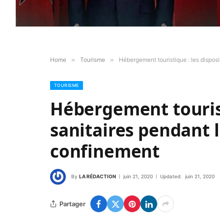
Home
»
Tourisme
»
Hébergement touristique : les dispos
TOURISME
Hébergement tourist
sanitaires pendant 
confinement
By
LA RÉDACTION
juin 21, 2020
Updated:
juin 21, 2020
Partager