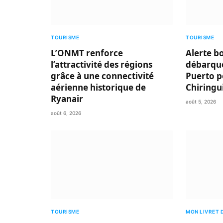
TOURISME
TOURISME
L’ONMT renforce
Alerte b
l’attractivité des régions
débarque
grâce à une connectivité
Puerto p
aérienne historique de
Chiringu
Ryanair
août 5, 2026
août 6, 2026
TOURISME
MON LIVRET 