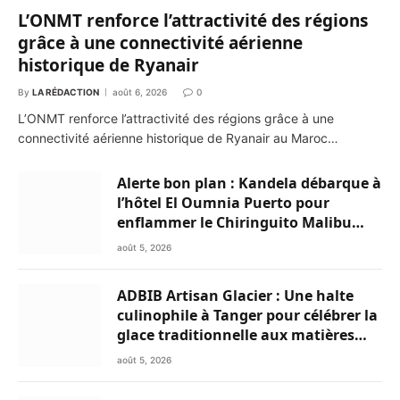
L’ONMT renforce l’attractivité des régions
grâce à une connectivité aérienne
historique de Ryanair
By
LA RÉDACTION
août 6, 2026
0
L’ONMT renforce l’attractivité des régions grâce à une
connectivité aérienne historique de Ryanair au Maroc…
Alerte bon plan : Kandela débarque à
l’hôtel El Oumnia Puerto pour
enflammer le Chiringuito Malibu
Club
août 5, 2026
ADBIB Artisan Glacier : Une halte
culinophile à Tanger pour célébrer la
glace traditionnelle aux matières
premières de choix
août 5, 2026