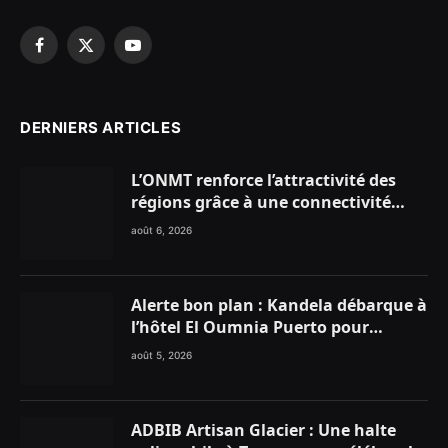
Facebook
X
YouTube
(Twitter)
DERNIERS ARTICLES
L’ONMT renforce l’attractivité des
régions grâce à une connectivité
aérienne historique de Ryanair
août 6, 2026
Alerte bon plan : Kandela débarque à
l’hôtel El Oumnia Puerto pour
enflammer le Chiringuito Malibu
août 5, 2026
Club
ADBIB Artisan Glacier : Une halte