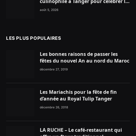
culinophile à Tanger pour célébrer la
glace traditionnelle aux matières
août 5, 2026
premières de choix
LES PLUS POPULAIRES
Les bonnes raisons de passer les
fêtes du nouvel An au nord du Maroc
décembre 27, 2019
Les Mariachis pour la fête de fin
d’année au Royal Tulip Tanger
décembre 26, 2018
LA RUCHE – Le café-restaurant qui