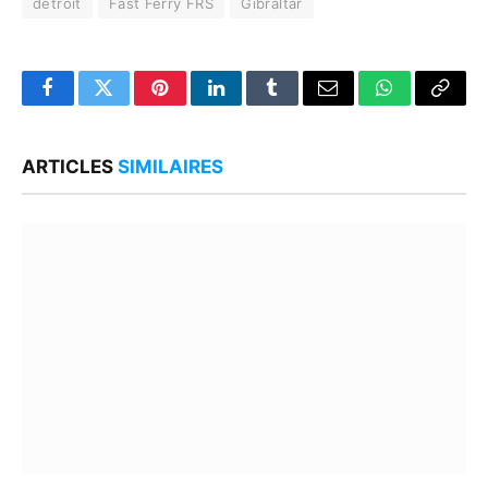
détroit
Fast Ferry FRS
Gibraltar
Facebook
Twitter
Pinterest
LinkedIn
Tumblr
Email
WhatsApp
Copy
Link
ARTICLES
SIMILAIRES