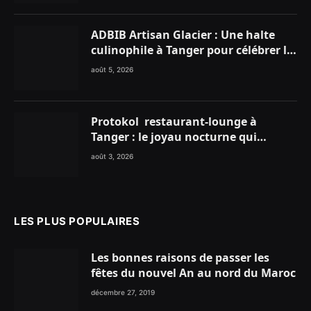
ADBIB Artisan Glacier : Une halte
culinophile à Tanger pour célébrer la
glace traditionnelle aux matières
août 5, 2026
premières de choix
Protokol restaurant-lounge à
Tanger : le joyau nocturne qui
réinvente vos soirées
août 3, 2026
LES PLUS POPULAIRES
Les bonnes raisons de passer les
fêtes du nouvel An au nord du Maroc
décembre 27, 2019