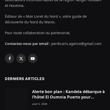
Al Hoceïma.
Éditeur de « Mon Livret du Nord », votre guide de
découverte du Nord du Maroc.
Pour toute collaboration ou partenariat,
Contactez-nous par email :
perdicaris.agence@gmail.com
Facebook
X
YouTube
(Twitter)
DERNIERS ARTICLES
Alerte bon plan : Kandela débarque à
l’hôtel El Oumnia Puerto pour
enflammer le Chiringuito Malibu
août 5, 2026
Club