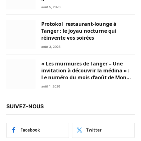
premières de choix
août 5, 2026
Protokol restaurant-lounge à
Tanger : le joyau nocturne qui
réinvente vos soirées
août 3, 2026
« Les murmures de Tanger – Une
invitation à découvrir la médina » :
Le numéro du mois d’août de Mon
Livret du Nord du Maroc est
août 1, 2026
disponible en Flipbook
SUIVEZ-NOUS
Facebook
Twitter