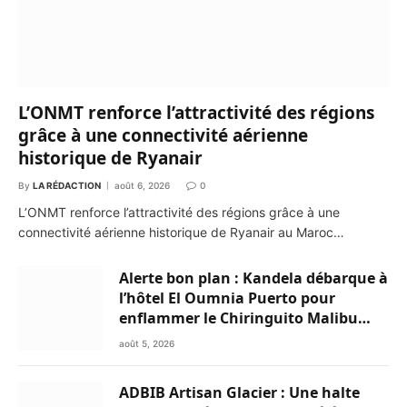
L’ONMT renforce l’attractivité des régions
grâce à une connectivité aérienne
historique de Ryanair
By
LA RÉDACTION
août 6, 2026
0
L’ONMT renforce l’attractivité des régions grâce à une
connectivité aérienne historique de Ryanair au Maroc…
Alerte bon plan : Kandela débarque à
l’hôtel El Oumnia Puerto pour
enflammer le Chiringuito Malibu
Club
août 5, 2026
ADBIB Artisan Glacier : Une halte