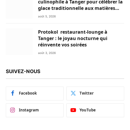
culinophile à Tanger pour célébrer la
glace traditionnelle aux matières
premières de choix
août 5, 2026
Protokol restaurant-lounge à
Tanger : le joyau nocturne qui
réinvente vos soirées
août 3, 2026
SUIVEZ-NOUS
Facebook
Twitter
Instagram
YouTube