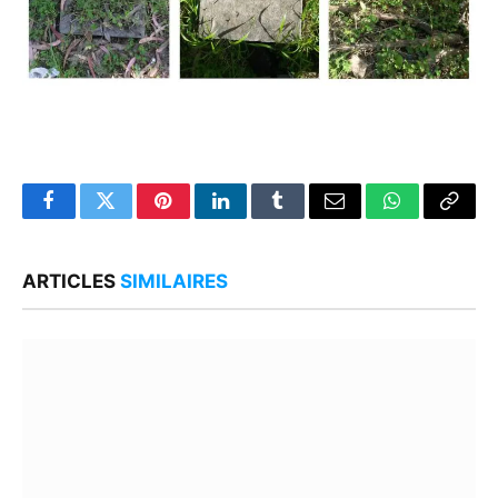
Facebook
Twitter
Pinterest
LinkedIn
Tumblr
Email
WhatsApp
Copy
Link
ARTICLES
SIMILAIRES