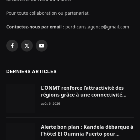
Pour toute collaboration ou partenariat,
Contactez-nous par email :
perdicaris.agence@gmail.com
Facebook
X
YouTube
(Twitter)
DERNIERS ARTICLES
L’ONMT renforce l’attractivité des
régions grâce à une connectivité
aérienne historique de Ryanair
août 6, 2026
Alerte bon plan : Kandela débarque à
l’hôtel El Oumnia Puerto pour