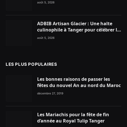
enflammer le Chiringuito Malibu
août 5, 2026
Club
ADBIB Artisan Glacier : Une halte
culinophile à Tanger pour célébrer la
glace traditionnelle aux matières
août 5, 2026
premières de choix
LES PLUS POPULAIRES
Les bonnes raisons de passer les
fêtes du nouvel An au nord du Maroc
décembre 27, 2019
Les Mariachis pour la fête de fin
d’année au Royal Tulip Tanger