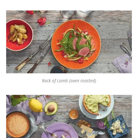
Rack of Lamb (oven roasted)