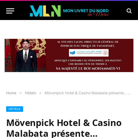
Home
»
Hôtels
»
Mövenpick Hotel & Casino Malabata présente… California Dreamin’ – Une gastronomie aux couleurs du printemps
HÔTELS
Mövenpick Hotel & Casino
Malabata présente…