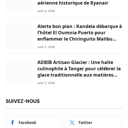
aérienne historique de Ryanair
août 6, 2026
Alerte bon plan : Kandela débarque à
l’hôtel El Oumnia Puerto pour
enflammer le Chiringuito Malibu
Club
août 5, 2026
ADBIB Artisan Glacier : Une halte
culinophile à Tanger pour célébrer la
glace traditionnelle aux matières
premières de choix
août 5, 2026
SUIVEZ-NOUS
Facebook
Twitter