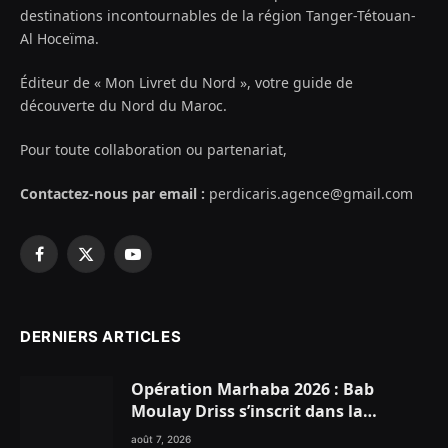
destinations incontournables de la région Tanger-Tétouan-
Al Hoceïma.
Éditeur de « Mon Livret du Nord », votre guide de
découverte du Nord du Maroc.
Pour toute collaboration ou partenariat,
Contactez-nous par email :
perdicaris.agence@gmail.com
Facebook
X
YouTube
(Twitter)
DERNIERS ARTICLES
Opération Marhaba 2026 : Bab
Moulay Driss s’inscrit dans la
dynamique nationale en faveur des
août 7, 2026