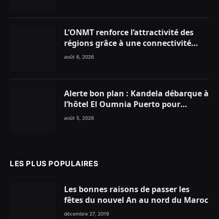
Marocains du Monde
L’ONMT renforce l’attractivité des
régions grâce à une connectivité
aérienne historique de Ryanair
août 6, 2026
Alerte bon plan : Kandela débarque à
l’hôtel El Oumnia Puerto pour
enflammer le Chiringuito Malibu
août 5, 2026
Club
LES PLUS POPULAIRES
Les bonnes raisons de passer les
fêtes du nouvel An au nord du Maroc
décembre 27, 2019