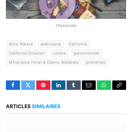
Cheesecake
Alice Waters
américaine
California
California Dreamin'
cuisine
garstronomie
Mövenpick Hotel & Casino Malabata
printemps
Facebook
Twitter
Pinterest
LinkedIn
Tumblr
Email
WhatsApp
Copy
Link
ARTICLES
SIMILAIRES