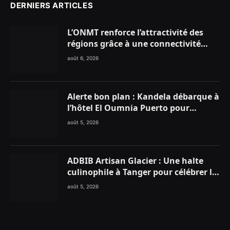
DERNIERS ARTICLES
L’ONMT renforce l’attractivité des
régions grâce à une connectivité
aérienne historique de Ryanair
août 6, 2026
Alerte bon plan : Kandela débarque à
l’hôtel El Oumnia Puerto pour
enflammer le Chiringuito Malibu
août 5, 2026
Club
ADBIB Artisan Glacier : Une halte
culinophile à Tanger pour célébrer la
glace traditionnelle aux matières
août 5, 2026
premières de choix