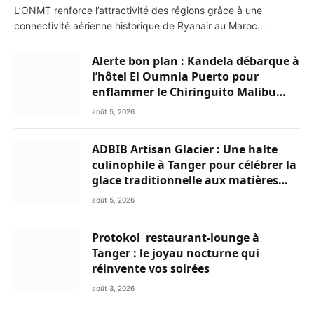
L’ONMT renforce l’attractivité des régions grâce à une
connectivité aérienne historique de Ryanair au Maroc…
Alerte bon plan : Kandela débarque à
l’hôtel El Oumnia Puerto pour
enflammer le Chiringuito Malibu
Club
août 5, 2026
ADBIB Artisan Glacier : Une halte
culinophile à Tanger pour célébrer la
glace traditionnelle aux matières
premières de choix
août 5, 2026
Protokol restaurant-lounge à
Tanger : le joyau nocturne qui
réinvente vos soirées
août 3, 2026