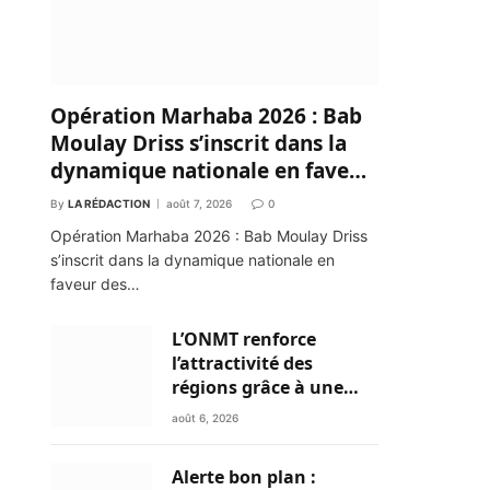
Opération Marhaba 2026 : Bab
Moulay Driss s’inscrit dans la
dynamique nationale en faveur
des Marocains du Monde
By
LA RÉDACTION
août 7, 2026
0
Opération Marhaba 2026 : Bab Moulay Driss
s’inscrit dans la dynamique nationale en
faveur des…
L’ONMT renforce
l’attractivité des
régions grâce à une
connectivité aérienne
août 6, 2026
historique de Ryanair
Alerte bon plan :