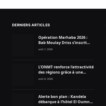
DERNIERS ARTICLES
Opération Marhaba 2026 :
Bab Moulay Driss s’inscrit
dans la dynamique nationale
août 7, 2026
en faveur des Marocains du
Monde
L’ONMT renforce l’attractivité
des régions grâce à une
connectivité aérienne
août 6, 2026
historique de Ryanair
Alerte bon plan : Kandela
débarque à l’hôtel El Oumnia