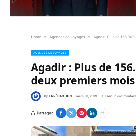
Home
»
Agences de voyages
»
Agadir : Plus de 156.000 
AGENCES DE VOYAGES
Agadir : Plus de 156
deux premiers mois
By
LA RÉDACTION
mars 30, 2019
Aucun commentair
Partager