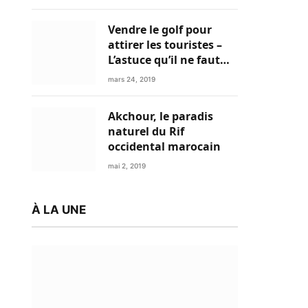
Vendre le golf pour
attirer les touristes –
L’astuce qu’il ne faut
plus négliger
mars 24, 2019
Akchour, le paradis
naturel du Rif
occidental marocain
mai 2, 2019
À LA UNE