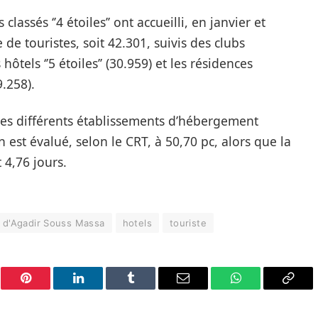
assés ‘’4 étoiles’’ ont accueilli, en janvier et
de touristes, soit 42.301, suivis des clubs
 hôtels ‘’5 étoiles’’ (30.959) et les résidences
.258).
les différents établissements d’hébergement
n est évalué, selon le CRT, à 50,70 pc, alors que la
 4,76 jours.
e d'Agadir Souss Massa
hotels
touriste
er
Pinterest
LinkedIn
Tumblr
Email
WhatsApp
Copy
Link