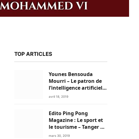
TOP ARTICLES
Younes Bensouda
Mourri – Le patron de
l’intelligence artificielle
est un Marocain
avril 18, 2019
Edito Ping Pong
k
Magazine : Le sport et
le tourisme – Tanger a
tout pour réussir!
mars 30, 2019