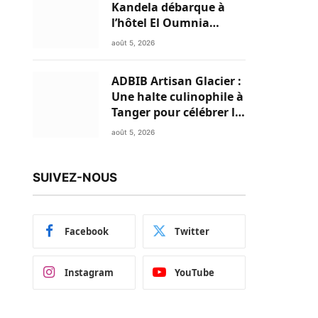
Kandela débarque à
l’hôtel El Oumnia
Puerto pour enflammer
août 5, 2026
le Chiringuito Malibu
Club
ADBIB Artisan Glacier :
Une halte culinophile à
Tanger pour célébrer la
glace traditionnelle
août 5, 2026
aux matières premières
de choix
SUIVEZ-NOUS
Facebook
Twitter
Instagram
YouTube