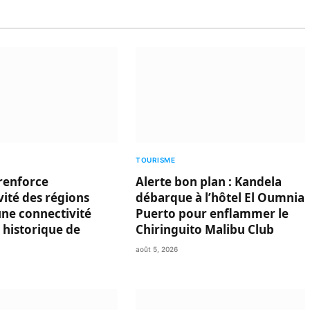
TOURISME
renforce
Alerte bon plan : Kandela
ivité des régions
débarque à l’hôtel El Oumnia
une connectivité
Puerto pour enflammer le
 historique de
Chiringuito Malibu Club
août 5, 2026