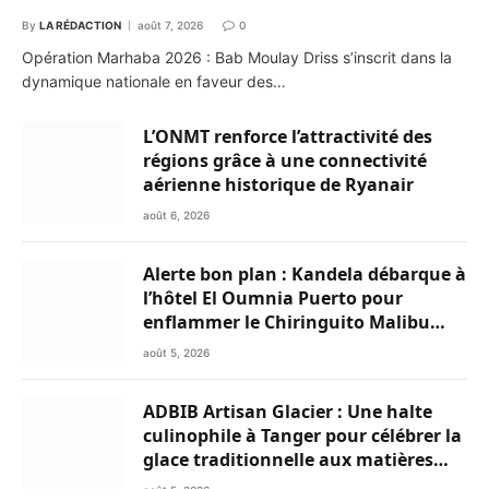
By
LA RÉDACTION
août 7, 2026
0
Opération Marhaba 2026 : Bab Moulay Driss s’inscrit dans la
dynamique nationale en faveur des…
L’ONMT renforce l’attractivité des
régions grâce à une connectivité
aérienne historique de Ryanair
août 6, 2026
Alerte bon plan : Kandela débarque à
l’hôtel El Oumnia Puerto pour
enflammer le Chiringuito Malibu
Club
août 5, 2026
ADBIB Artisan Glacier : Une halte
culinophile à Tanger pour célébrer la
glace traditionnelle aux matières
premières de choix