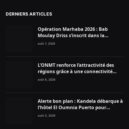
DERNIERS ARTICLES
Opération Marhaba 2026 : Bab
Moulay Driss s’inscrit dans la
dynamique nationale en faveur des
août 7, 2026
Marocains du Monde
L’ONMT renforce l’attractivité des
régions grâce à une connectivité
aérienne historique de Ryanair
août 6, 2026
Alerte bon plan : Kandela débarque à
l’hôtel El Oumnia Puerto pour
enflammer le Chiringuito Malibu
août 5, 2026
Club