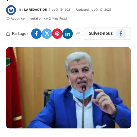
By
LA RÉDACTION
août 16, 2021
Updated:
août 17, 2021
Aucun commentaire
2 Mins Read
Facebook
Suivez-nous
Partager