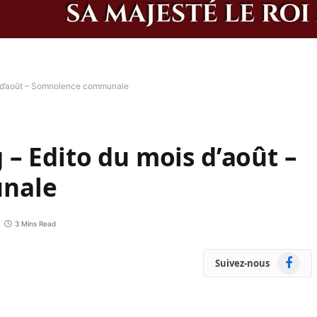
s d’août – Somnolence communale
– Edito du mois d’août –
nale
3 Mins Read
Faceboo
Suivez-nous