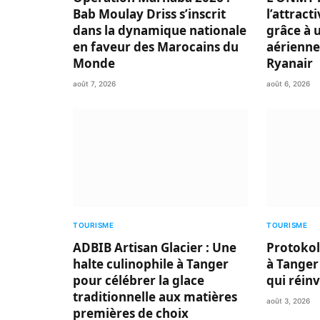
Bab Moulay Driss s’inscrit
l’attract
dans la dynamique nationale
grâce à 
en faveur des Marocains du
aérienne
Monde
Ryanair
août 7, 2026
août 6, 2026
TOURISME
TOURISME
ADBIB Artisan Glacier : Une
Protokol
halte culinophile à Tanger
à Tanger
pour célébrer la glace
qui réin
traditionnelle aux matières
août 3, 2026
premières de choix