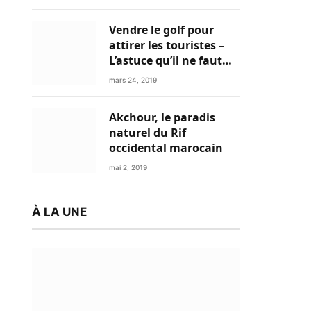
Vendre le golf pour
attirer les touristes –
L’astuce qu’il ne faut
plus négliger
mars 24, 2019
Akchour, le paradis
naturel du Rif
occidental marocain
mai 2, 2019
À LA UNE