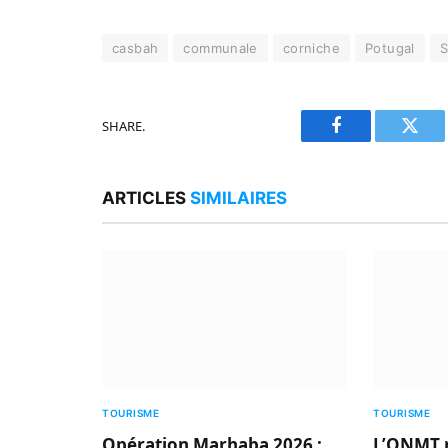
casbah
communale
corniche
Potugal
S
SHARE.
Facebook
Twitt
ARTICLES
SIMILAIRES
TOURISME
TOURISME
Opération Marhaba 2026 :
L’ONMT 