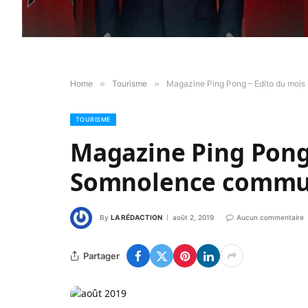
Home
»
Tourisme
»
Magazine Ping Pong – Edito du moi
TOURISME
Magazine Ping Pong 
Somnolence commu
By
LA RÉDACTION
août 2, 2019
Aucun commentaire
Partager