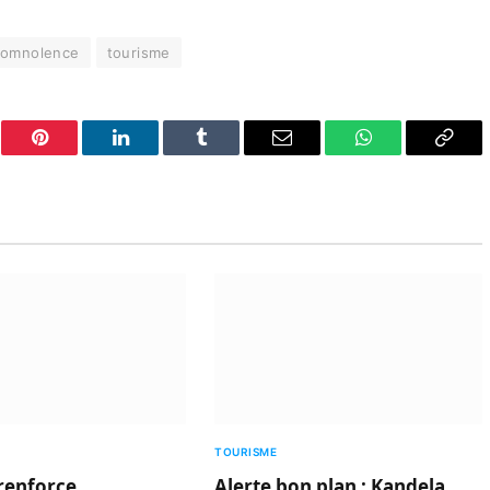
omnolence
tourisme
er
Pinterest
LinkedIn
Tumblr
Email
WhatsApp
Copy
Link
TOURISME
renforce
Alerte bon plan : Kandela