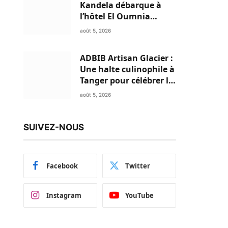
Kandela débarque à
l’hôtel El Oumnia
Puerto pour enflammer
août 5, 2026
le Chiringuito Malibu
Club
ADBIB Artisan Glacier :
Une halte culinophile à
Tanger pour célébrer la
glace traditionnelle
août 5, 2026
aux matières premières
de choix
SUIVEZ-NOUS
Facebook
Twitter
Instagram
YouTube