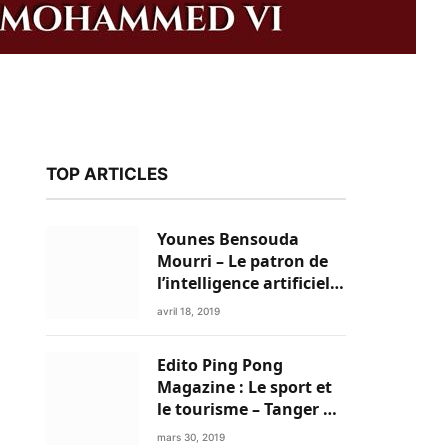
TOP ARTICLES
Younes Bensouda
Mourri – Le patron de
l’intelligence artificielle
est un Marocain
avril 18, 2019
Edito Ping Pong
k
Magazine : Le sport et
le tourisme – Tanger a
tout pour réussir!
mars 30, 2019