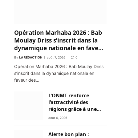
Opération Marhaba 2026 : Bab
Moulay Driss s’inscrit dans la
dynamique nationale en faveur
des Marocains du Monde
By
LA RÉDACTION
août 7, 2026
0
Opération Marhaba 2026 : Bab Moulay Driss
s’inscrit dans la dynamique nationale en
faveur des…
L’ONMT renforce
l’attractivité des
régions grâce à une
connectivité aérienne
août 6, 2026
historique de Ryanair
Alerte bon plan :