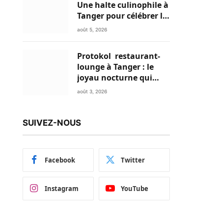
Une halte culinophile à
Tanger pour célébrer la
glace traditionnelle
août 5, 2026
aux matières premières
de choix
Protokol restaurant-
lounge à Tanger : le
joyau nocturne qui
réinvente vos soirées
août 3, 2026
SUIVEZ-NOUS
Facebook
Twitter
Instagram
YouTube