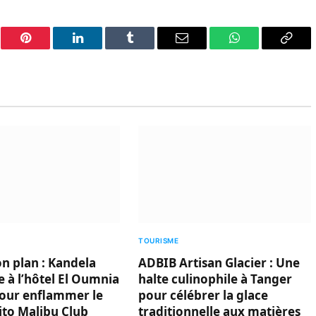
er
Pinterest
LinkedIn
Tumblr
Email
WhatsApp
Copy
Link
TOURISME
on plan : Kandela
ADBIB Artisan Glacier : Une
 à l’hôtel El Oumnia
halte culinophile à Tanger
our enflammer le
pour célébrer la glace
ito Malibu Club
traditionnelle aux matières