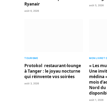
Ryanair
août 5, 2026
août 6, 2026
TOURISME
MON LIVRET 
Protokol restaurant-lounge
« Les mu
à Tanger : le joyau nocturne
Une invit
qui réinvente vos soirées
médina »
mois d’a
août 3, 2026
Nord du 
disponib
août 1, 2026