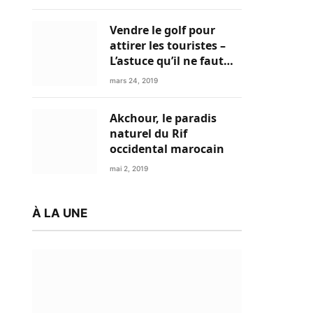
Vendre le golf pour
attirer les touristes –
L’astuce qu’il ne faut
plus négliger
mars 24, 2019
Akchour, le paradis
naturel du Rif
occidental marocain
mai 2, 2019
À LA UNE