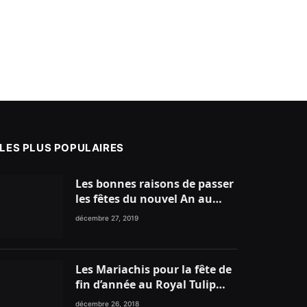
LES PLUS POPULAIRES
Les bonnes raisons de passer
les fêtes du nouvel An au
nord du Maroc
décembre 27, 2019
Les Mariachis pour la fête de
fin d’année au Royal Tulip
Tanger
décembre 26, 2018