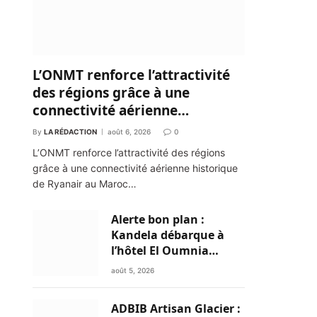
L’ONMT renforce l’attractivité
des régions grâce à une
connectivité aérienne
historique de Ryanair
By
LA RÉDACTION
août 6, 2026
0
L’ONMT renforce l’attractivité des régions
grâce à une connectivité aérienne historique
de Ryanair au Maroc…
Alerte bon plan :
Kandela débarque à
l’hôtel El Oumnia
Puerto pour enflammer
août 5, 2026
le Chiringuito Malibu
Club
ADBIB Artisan Glacier :