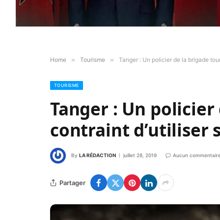
Home
»
Tourisme
»
Tanger : Un policier de la brigade tour
TOURISME
Tanger : Un policier
contraint d’utiliser
By
LA RÉDACTION
juillet 28, 2019
Aucun commentair
Partager