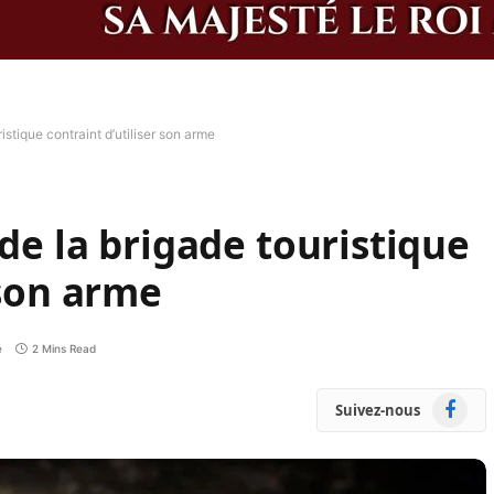
istique contraint d’utiliser son arme
 de la brigade touristique
 son arme
e
2 Mins Read
Faceboo
Suivez-nous