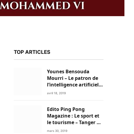
TOP ARTICLES
Younes Bensouda
Mourri – Le patron de
l’intelligence artificielle
est un Marocain
avril 18, 2019
Edito Ping Pong
k
Magazine : Le sport et
le tourisme – Tanger a
tout pour réussir!
mars 30, 2019