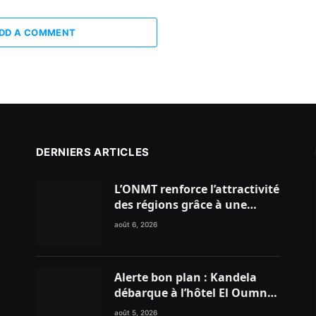
DD A COMMENT
DERNIERS ARTICLES
L’ONMT renforce l’attractivité
des régions grâce à une
connectivité aérienne
août 6, 2026
historique de Ryanair
Alerte bon plan : Kandela
débarque à l’hôtel El Oumnia
Puerto pour enflammer le
août 5, 2026