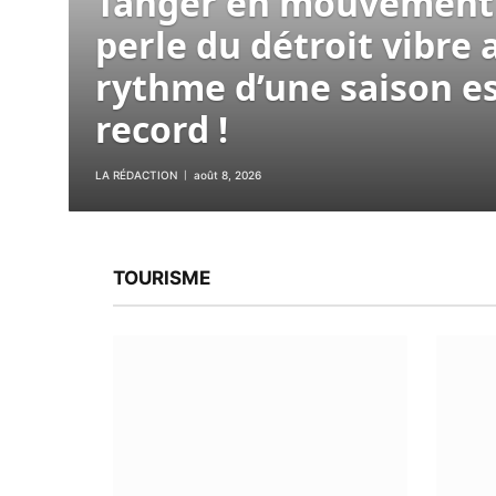
Tanger en mouvement 
perle du détroit vibre 
rythme d’une saison es
record !
LA RÉDACTION
août 8, 2026
TOURISME