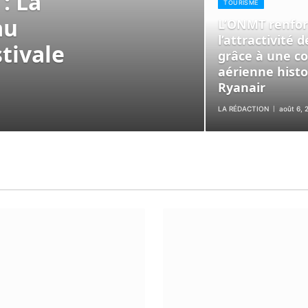
: La
TOURISME
au
L’ONMT renfo
l’attractivité 
tivale
grâce à une co
aérienne histo
Ryanair
LA RÉDACTION
août 6, 