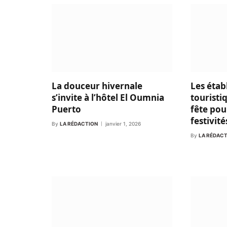
La douceur hivernale
Les étab
s’invite à l’hôtel El Oumnia
touristi
Puerto
fête pou
festivité
By
LA RÉDACTION
janvier 1, 2026
By
LA RÉDAC