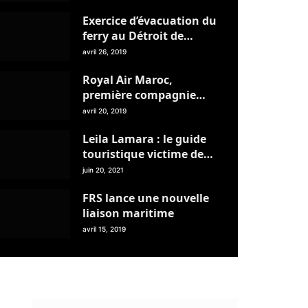
Exercice d’évacuation du
ferry au Détroit de
Gilbratar
avril 26, 2019
Royal Air Maroc,
première compagnie
d’Afrique à proposer à
avril 20, 2019
ses clients un chatbot
Leila Lamara : le guide
Whatsapp
touristique victime de
l’absence d’une politique
juin 20, 2021
publique claire
FRS lance une nouvelle
liaison maritime
avril 15, 2019