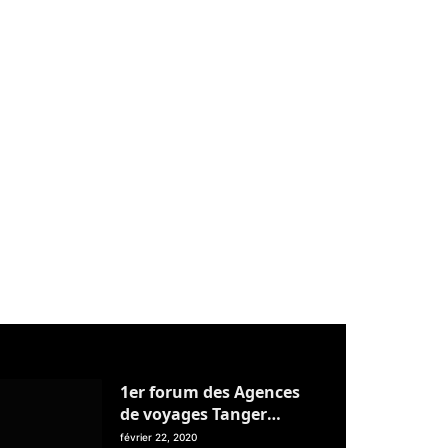
1er forum des Agences
de voyages Tanger
Tétouan Alhoceima
février 22, 2020