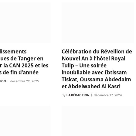
lissements
Célébration du Réveillon de
ques de Tanger en
Nouvel An à l’hôtel Royal
r la CAN 2025 et les
Tulip – Une soirée
s de fin d’année
inoubliable avec Ibtissam
Tiskat, Oussama Abdedaim
TION
décembre 22, 2025
et Abdelwahed Al Kasri
By
LA RÉDACTION
décembre 17, 2024