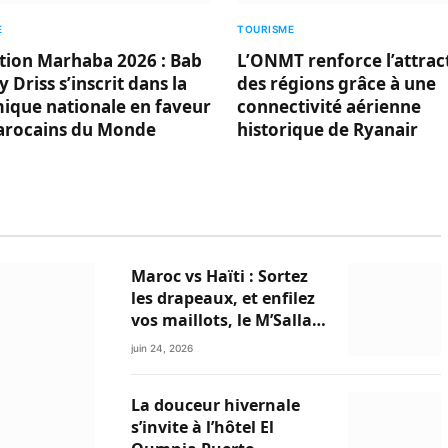
E
TOURISME
tion Marhaba 2026 : Bab
L’ONMT renforce l’attract
 Driss s’inscrit dans la
des régions grâce à une
ique nationale en faveur
connectivité aérienne
arocains du Monde
historique de Ryanair
Maroc vs Haïti : Sortez
les drapeaux, et enfilez
vos maillots, le M’Sallah
Garden Club et Le Relais
juin 24, 2026
du Minzah
s’enflamment !
La douceur hivernale
s’invite à l’hôtel El