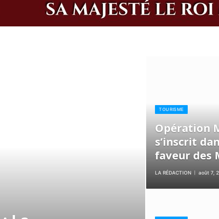
TOURISME
Opération M
s’inscrit d
faveur des
LA RÉDACTION
août 7, 