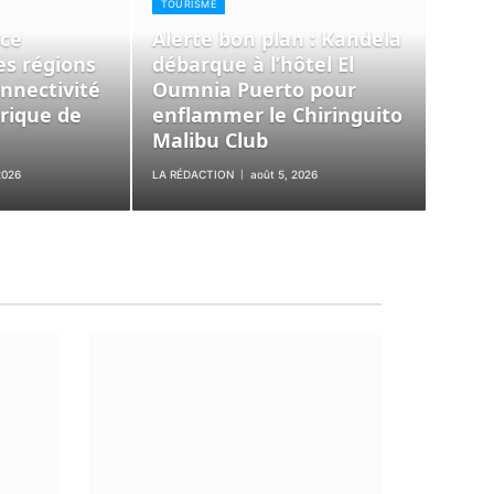
TOURISME
rce
Alerte bon plan : Kandela
des régions
débarque à l’hôtel El
nnectivité
Oumnia Puerto pour
rique de
enflammer le Chiringuito
Malibu Club
2026
LA RÉDACTION
août 5, 2026