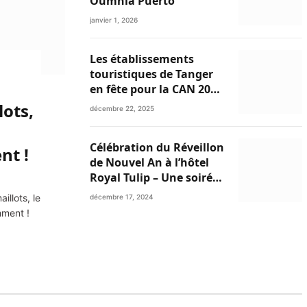
Oumnia Puerto
janvier 1, 2026
Les établissements
touristiques de Tanger
en fête pour la CAN 2025
et les festivités de fin
lots,
décembre 22, 2025
d’année
Célébration du Réveillon
nt !
de Nouvel An à l’hôtel
Royal Tulip – Une soirée
inoubliable avec
illots, le
décembre 17, 2024
Ibtissam Tiskat,
mment !
Oussama Abdedaim et
Abdelwahed Al Kasri