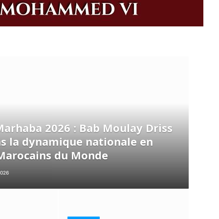
arhaba 2026 : Bab Moulay Driss
ans la dynamique nationale en
 Marocains du Monde
2026