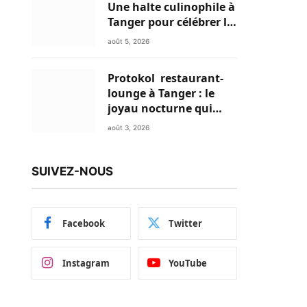
Une halte culinophile à
Tanger pour célébrer la
glace traditionnelle
août 5, 2026
aux matières premières
de choix
Protokol restaurant-
lounge à Tanger : le
joyau nocturne qui
réinvente vos soirées
août 3, 2026
SUIVEZ-NOUS
Facebook
Twitter
Instagram
YouTube