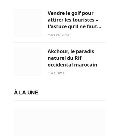
Vendre le golf pour
attirer les touristes –
L’astuce qu’il ne faut
plus négliger
mars 24, 2019
Akchour, le paradis
naturel du Rif
occidental marocain
mai 2, 2019
À LA UNE