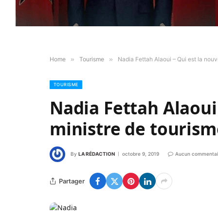
Home
»
Tourisme
»
Nadia Fettah Alaoui – Qui est la nouv
TOURISME
Nadia Fettah Alaoui 
ministre de tourism
By
LA RÉDACTION
octobre 9, 2019
Aucun commentai
Partager