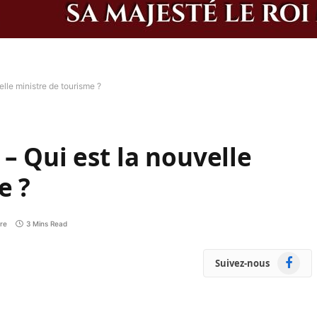
elle ministre de tourisme ?
– Qui est la nouvelle
e ?
re
3 Mins Read
Faceboo
Suivez-nous