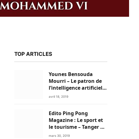
TOP ARTICLES
Younes Bensouda
Mourri – Le patron de
l’intelligence artificielle
est un Marocain
avril 18, 2019
Edito Ping Pong
k
Magazine : Le sport et
le tourisme – Tanger a
tout pour réussir!
mars 30, 2019