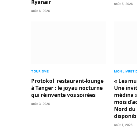
Ryanair
août 5, 2026
août 6, 2026
TOURISME
MON LIVRET 
Protokol restaurant-lounge
« Les mu
à Tanger : le joyau nocturne
Une invit
qui réinvente vos soirées
médina »
mois d’a
août 3, 2026
Nord du 
disponib
août 1, 2026