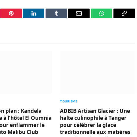
er
Pinterest
LinkedIn
Tumblr
Email
WhatsApp
Copy
Link
TOURISME
on plan : Kandela
ADBIB Artisan Glacier : Une
 à l’hôtel El Oumnia
halte culinophile à Tanger
our enflammer le
pour célébrer la glace
ito Malibu Club
traditionnelle aux matières