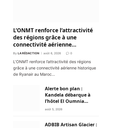
L’ONMT renforce l’attractivité
des régions grâce à une
connectivité aérienne
historique de Ryanair
By
LA RÉDACTION
août 6, 2026
0
L’ONMT renforce l’attractivité des régions
grâce à une connectivité aérienne historique
de Ryanair au Maroc…
Alerte bon plan :
Kandela débarque à
l’hôtel El Oumnia
Puerto pour enflammer
août 5, 2026
le Chiringuito Malibu
Club
ADBIB Artisan Glacier :