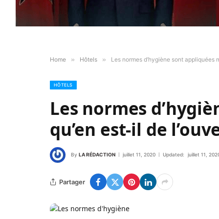
Home
»
Hôtels
»
Les normes d’hygiène sont appliquées mai
HÔTELS
Les normes d’hygiè
qu’en est-il de l’ouv
By
LA RÉDACTION
juillet 11, 2020
Updated:
juillet 11, 202
Partager