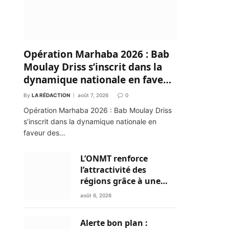
Opération Marhaba 2026 : Bab
Moulay Driss s’inscrit dans la
dynamique nationale en faveur
des Marocains du Monde
By
LA RÉDACTION
août 7, 2026
0
Opération Marhaba 2026 : Bab Moulay Driss
s’inscrit dans la dynamique nationale en
faveur des…
L’ONMT renforce
l’attractivité des
régions grâce à une
connectivité aérienne
août 6, 2026
historique de Ryanair
Alerte bon plan :