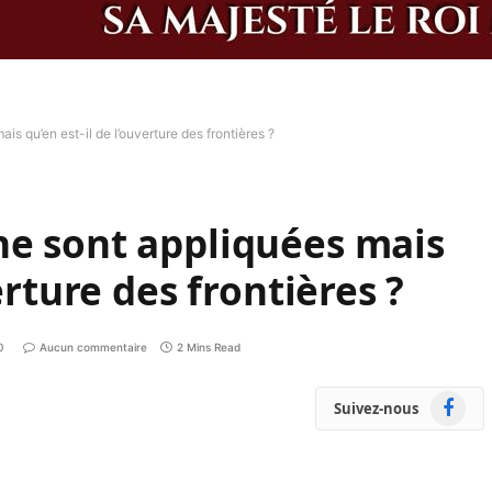
s qu’en est-il de l’ouverture des frontières ?
ne sont appliquées mais
erture des frontières ?
0
Aucun commentaire
2 Mins Read
Faceboo
Suivez-nous