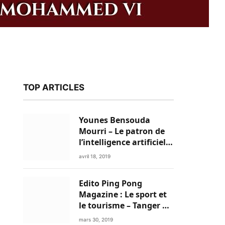
TOP ARTICLES
Younes Bensouda
Mourri – Le patron de
l’intelligence artificielle
est un Marocain
avril 18, 2019
Edito Ping Pong
k
Magazine : Le sport et
le tourisme – Tanger a
tout pour réussir!
mars 30, 2019