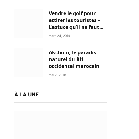
Vendre le golf pour
attirer les touristes –
L’astuce qu’il ne faut
plus négliger
mars 24, 2019
Akchour, le paradis
naturel du Rif
occidental marocain
mai 2, 2019
À LA UNE