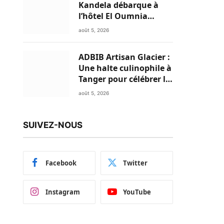
Kandela débarque à
l’hôtel El Oumnia
Puerto pour enflammer
août 5, 2026
le Chiringuito Malibu
Club
ADBIB Artisan Glacier :
Une halte culinophile à
Tanger pour célébrer la
glace traditionnelle
août 5, 2026
aux matières premières
de choix
SUIVEZ-NOUS
Facebook
Twitter
Instagram
YouTube