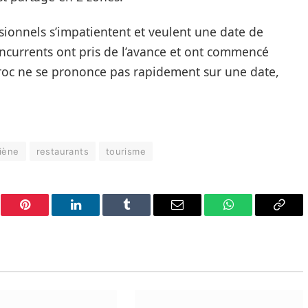
ssionnels s’impatientent et veulent une date de
concurrents ont pris de l’avance et ont commencé
Maroc ne se prononce pas rapidement sur une date,
iène
restaurants
tourisme
er
Pinterest
LinkedIn
Tumblr
Email
WhatsApp
Copy
Link