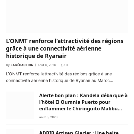
L’ONMT renforce l’attractivité des régions
grâce à une connectivité aérienne
historique de Ryanair
By
LA RÉDACTION
août 6, 2026
0
L’ONMT renforce l’attractivité des régions grâce à une
connectivité aérienne historique de Ryanair au Maroc…
Alerte bon plan : Kandela débarque à
l’hôtel El Oumnia Puerto pour
enflammer le Chiringuito Malibu
Club
août 5, 2026
ADBIB Artisan Glacier : Une halte