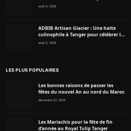
enflammer le Chiringuito Malibu
août 5, 2026
Club
ADBIB Artisan Glacier : Une halte
culinophile à Tanger pour célébrer la
glace traditionnelle aux matières
août 5, 2026
premières de choix
LES PLUS POPULAIRES
Les bonnes raisons de passer les
fêtes du nouvel An au nord du Maroc
décembre 27, 2019
Les Mariachis pour la fête de fin
d’année au Royal Tulip Tanger