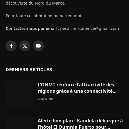
découverte du Nord du Maroc.
Pour toute collaboration ou partenariat,
Contactez-nous par email :
perdicaris.agence@gmail.com
Facebook
X
YouTube
(Twitter)
DERNIERS ARTICLES
L’ONMT renforce l’attractivité des
régions grâce à une connectivité
aérienne historique de Ryanair
août 6, 2026
Alerte bon plan : Kandela débarque à
l’hôtel El Oumnia Puerto pour