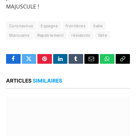
MAJUSCULE !
Coronavirus
Espagne
frontières
Italie
Marocains
Rapatriement
résidents
Sète
Facebook
Twitter
Pinterest
LinkedIn
Tumblr
Email
WhatsApp
Copy
Link
ARTICLES
SIMILAIRES