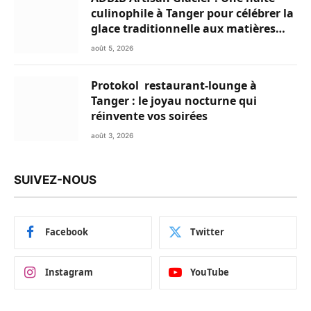
culinophile à Tanger pour célébrer la
glace traditionnelle aux matières
premières de choix
août 5, 2026
Protokol restaurant-lounge à
Tanger : le joyau nocturne qui
réinvente vos soirées
août 3, 2026
SUIVEZ-NOUS
Facebook
Twitter
Instagram
YouTube