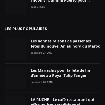
l’hôtel El Oumnia Puerto pour
enflammer le Chiringuito Malibu
août 5, 2026
Club
LES PLUS POPULAIRES
Les bonnes raisons de passer les
fêtes du nouvel An au nord du Maroc
décembre 27, 2019
Les Mariachis pour la fête de fin
d’année au Royal Tulip Tanger
décembre 26, 2018
LA RUCHE – Le café-restaurant qui
offre un ftour traditionnel