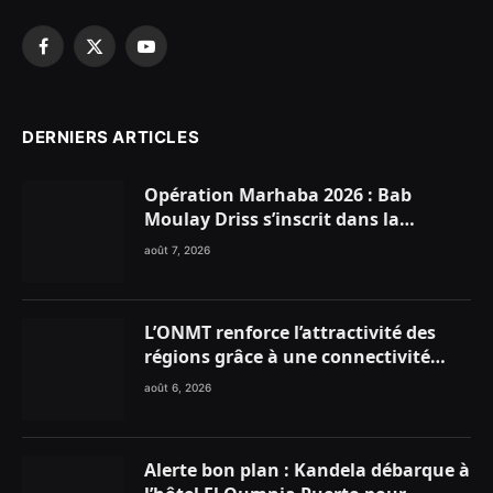
Facebook
X
YouTube
(Twitter)
DERNIERS ARTICLES
Opération Marhaba 2026 : Bab
Moulay Driss s’inscrit dans la
dynamique nationale en faveur des
août 7, 2026
Marocains du Monde
L’ONMT renforce l’attractivité des
régions grâce à une connectivité
aérienne historique de Ryanair
août 6, 2026
Alerte bon plan : Kandela débarque à