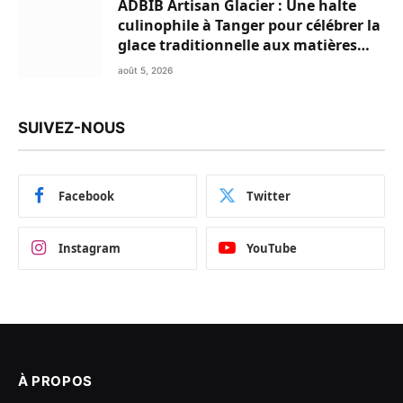
ADBIB Artisan Glacier : Une halte
culinophile à Tanger pour célébrer la
glace traditionnelle aux matières
premières de choix
août 5, 2026
SUIVEZ-NOUS
Facebook
Twitter
Instagram
YouTube
À PROPOS