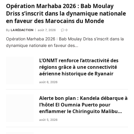
Opération Marhaba 2026 : Bab Moulay
Driss s’inscrit dans la dynamique nationale
en faveur des Marocains du Monde
By
LA RÉDACTION
août 7, 2026
0
Opération Marhaba 2026 : Bab Moulay Driss s’inscrit dans la
dynamique nationale en faveur des…
L’ONMT renforce l’attractivité des
régions grâce à une connectivité
aérienne historique de Ryanair
août 6, 2026
Alerte bon plan : Kandela débarque à
l’hôtel El Oumnia Puerto pour
enflammer le Chiringuito Malibu
Club
août 5, 2026