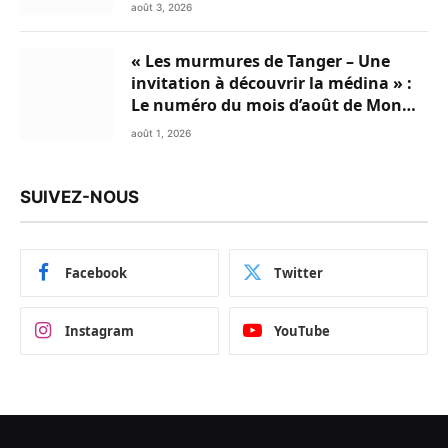
août 3, 2026
« Les murmures de Tanger – Une
invitation à découvrir la médina » :
Le numéro du mois d’août de Mon
Livret du Nord du Maroc est
août 1, 2026
disponible en Flipbook
SUIVEZ-NOUS
Facebook
Twitter
Instagram
YouTube