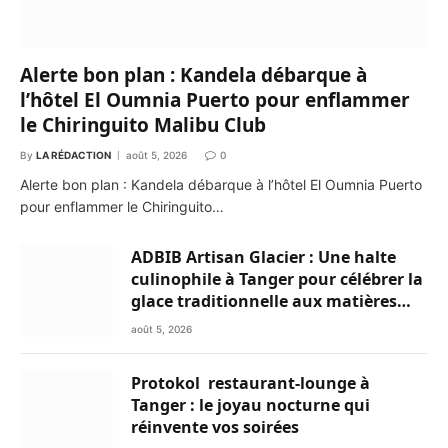
Alerte bon plan : Kandela débarque à
l’hôtel El Oumnia Puerto pour enflammer
le Chiringuito Malibu Club
By
LA RÉDACTION
août 5, 2026
0
Alerte bon plan : Kandela débarque à l’hôtel El Oumnia Puerto
pour enflammer le Chiringuito…
ADBIB Artisan Glacier : Une halte
culinophile à Tanger pour célébrer la
glace traditionnelle aux matières
premières de choix
août 5, 2026
Protokol restaurant-lounge à
Tanger : le joyau nocturne qui
réinvente vos soirées