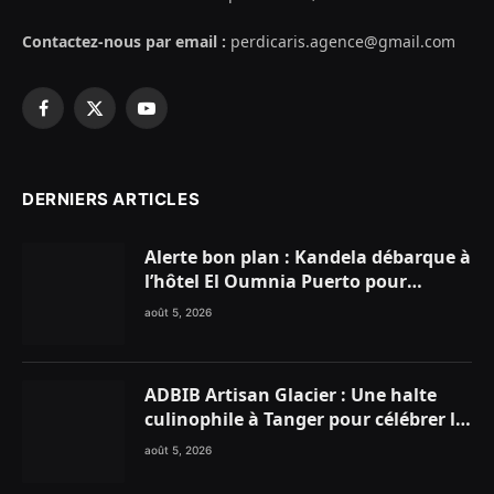
Contactez-nous par email :
perdicaris.agence@gmail.com
Facebook
X
YouTube
(Twitter)
DERNIERS ARTICLES
Alerte bon plan : Kandela débarque à
l’hôtel El Oumnia Puerto pour
enflammer le Chiringuito Malibu
août 5, 2026
Club
ADBIB Artisan Glacier : Une halte
culinophile à Tanger pour célébrer la
glace traditionnelle aux matières
août 5, 2026
premières de choix