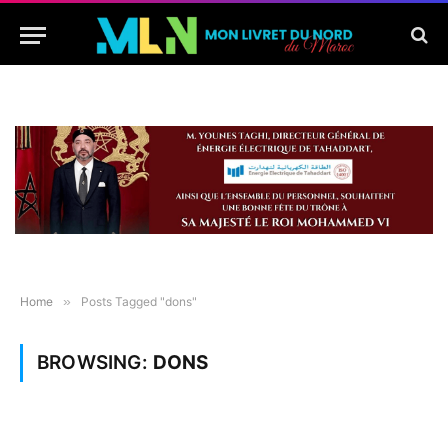
Home
»
Posts Tagged "dons"
BROWSING:
DONS