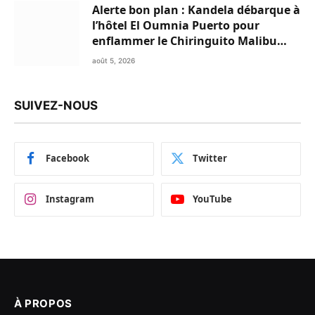
Alerte bon plan : Kandela débarque à
l’hôtel El Oumnia Puerto pour
enflammer le Chiringuito Malibu
Club
août 5, 2026
SUIVEZ-NOUS
Facebook
Twitter
Instagram
YouTube
À PROPOS