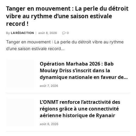
Tanger en mouvement : La perle du détroit
vibre au rythme d’une saison estivale
record !
By
LA RÉDACTION
août 8, 2026
0
Tanger en mouvement : La perle du détroit vibre au rythme
d’une saison estivale record…
Opération Marhaba 2026 : Bab
Moulay Driss s’inscrit dans la
dynamique nationale en faveur des
Marocains du Monde
août 7, 2026
L’ONMT renforce l’attractivité des
régions grâce à une connectivité
aérienne historique de Ryanair
août 6, 2026