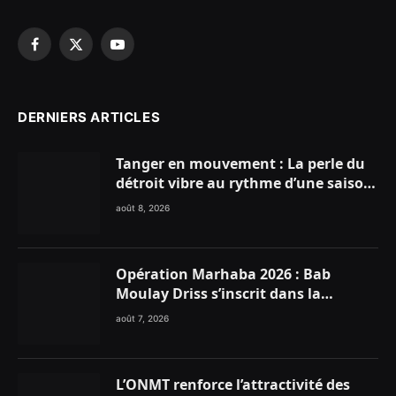
Facebook
X
YouTube
(Twitter)
DERNIERS ARTICLES
Tanger en mouvement : La perle du
détroit vibre au rythme d’une saison
estivale record !
août 8, 2026
Opération Marhaba 2026 : Bab
Moulay Driss s’inscrit dans la
dynamique nationale en faveur des
août 7, 2026
Marocains du Monde
L’ONMT renforce l’attractivité des